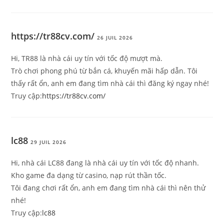
https://tr88cv.com/
26 JUIL 2026
Hi, TR88 là nhà cái uy tín với tốc độ mượt mà.
Trò chơi phong phú từ bắn cá, khuyến mãi hấp dẫn. Tôi
thấy rất ổn, anh em đang tìm nhà cái thì đăng ký ngay nhé!
Truy cập:
https://tr88cv.com/
lc88
29 JUIL 2026
Hi, nhà cái LC88 đang là nhà cái uy tín với tốc độ nhanh.
Kho game đa dạng từ casino, nạp rút thần tốc.
Tôi đang chơi rất ổn, anh em đang tìm nhà cái thì nên thử
nhé!
Truy cập:
lc88