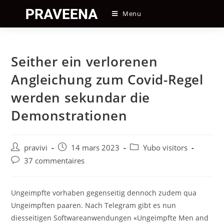
Skip
Menu
to
content
Seither ein verlorenen
Angleichung zum Covid-Regel
werden sekundar die
Demonstrationen
Auteur/autrice
Post
Post
pravivi
14 mars 2023
Yubo visitors
de
published:
category:
Post
37 commentaires
la
comments:
publication :
Ungeimpfte vorhaben gegenseitig dennoch zudem qua
Ungeimpften paaren. Nach Telegram gibt es nun
diesseitigen Softwareanwendungen «Ungeimpfte Men and