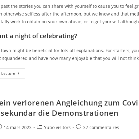
 past the stories you can share with yourself to cause you to feel 
fish otherwise selfless after the afternoon, but we know and that met
ally work to obtain on your own ahead, or to get yourself althou
nt a night of celebrating?
 town might be beneficial for lots off explanations. For starters, y
t squandered and have now many enjoyable that you will not think
Exactly
 Lecture
How
Much
Are
You
Willing
To
 ein verlorenen Angleichung zum Covi
Care
About
sekundar die Demonstrationen
Valentine’s?
e
ost
Post
Post
14 mars 2023
Yubo visitors
37 commentaires
ublished:
category:
comments: