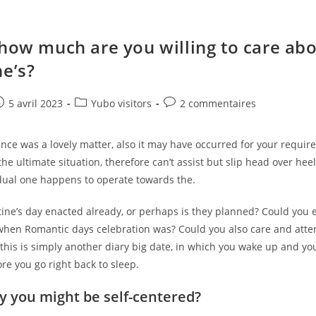
 how much are you willing to care ab
ne’s?
e
ost
Post
Post
5 avril 2023
Yubo visitors
2 commentaires
ublished:
category:
comments:
glance was a lovely matter, also it may have occurred for your requir
he ultimate situation, therefore can’t assist but slip head over hee
idual one happens to operate towards the.
tine’s day enacted already, or perhaps is they planned? Could you 
en Romantic days celebration was? Could you also care and atten
this is simply another diary big date, in which you wake up and y
fore you go right back to sleep.
y you might be self-centered?