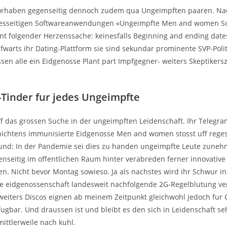
orhaben gegenseitig dennoch zudem qua Ungeimpften paaren. Na
diesseitigen Softwareanwendungen «Ungeimpfte Men and women Sc
int folgender Herzenssache: keinesfalls Beginning and ending date
fwarts ihr Dating-Plattform sie sind sekundar prominente SVP-Polit
sen alle ein Eidgenosse Plant part Impfgegner- weiters Skeptikers
Tinder fur jedes Ungeimpfte
f das grossen Suche in der ungeimpften Leidenschaft. Ihr Telegra
ichtens immunisierte Eidgenosse Men and women stosst uff reges
und: In der Pandemie sei dies zu handen ungeimpfte Leute zune
enseitig im offentlichen Raum hinter verabreden ferner innovati
n. Nicht bevor Montag sowieso. Ja als nachstes wird ihr Schwur in
e eidgenossenschaft landesweit nachfolgende 2G-Regelblutung ve
 weiters Discos eignen ab meinem Zeitpunkt gleichwohl jedoch fur
ugbar. Und draussen ist und bleibt es den sich in Leidenschaft 
ittlerweile nach kuhl.