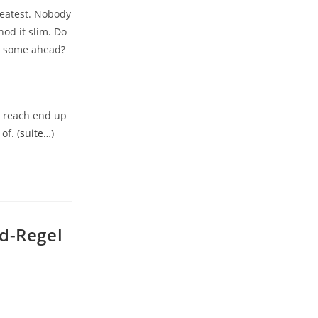
greatest. Nobody
hod it slim. Do
gh some ahead?
ou reach end up
 of.
(suite…)
d-Regel