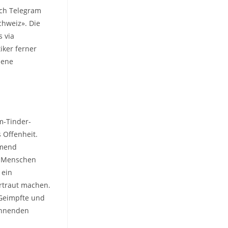
ch Telegram
hweiz». Die
s via
iker ferner
zene
m-Tinder-
 Offenheit.
hmend
ve Menschen
 ein
rtraut machen.
 Geimpfte und
sehnenden