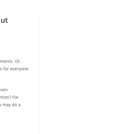
out
ements. Or,
ls for everyone
even
tion? For
ou may do a