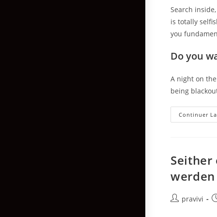
Search inside,
is totally sel
you fundament
Do you wa
A night on the
being blackou
Continuer La
Seither
werden 
Auteur/autric
P
pravivi
de
p