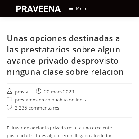
Skip
Menu
to
content
Unas opciones destinadas a
las prestatarios sobre algun
avance privado desprovisto
ninguna clase sobre relacion
Auteur/autrice
Post
pravivi
20 mars 2023
de
published:
Post
prestamos en chihuahua online
la
category:
Post
2 235 commentaires
publication :
comments:
El lugar de adelanto privado resulta una excelente
posibilidad si tu es algun recien llegado alrededor