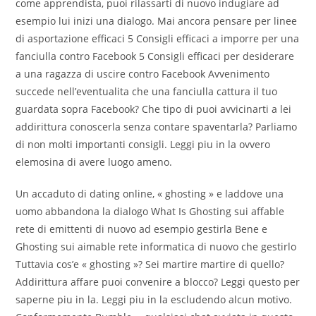
come apprendista, puoi rilassarti di nuovo indugiare ad
esempio lui inizi una dialogo. Mai ancora pensare per linee
di asportazione efficaci 5 Consigli efficaci a imporre per una
fanciulla contro Facebook 5 Consigli efficaci per desiderare
a una ragazza di uscire contro Facebook Avvenimento
succede nell’eventualita che una fanciulla cattura il tuo
guardata sopra Facebook? Che tipo di puoi avvicinarti a lei
addirittura conoscerla senza contare spaventarla? Parliamo
di non molti importanti consigli. Leggi piu in la ovvero
elemosina di avere luogo ameno.
Un accaduto di dating online, « ghosting » e laddove una
uomo abbandona la dialogo What Is Ghosting sui affable
rete di emittenti di nuovo ad esempio gestirla Bene e
Ghosting sui aimable rete informatica di nuovo che gestirlo
Tuttavia cos’e « ghosting »? Sei martire martire di quello?
Addirittura affare puoi convenire a blocco? Leggi questo per
saperne piu in la. Leggi piu in la escludendo alcun motivo.