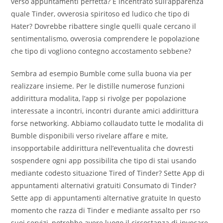
verso appuntamenti perfetta? E incentrato sull’apparenza
quale Tinder, ovverosia spiritoso ed ludico che tipo di
Hater? Dovrebbe ribattere single quelli quale cercano il
sentimentalismo, ovverosia comprendere le popolazione
che tipo di vogliono contegno accostamento sebbene?
Sembra ad esempio Bumble come sulla buona via per
realizzare insieme. Per le distille numerose funzioni
addirittura modalita, l’app si rivolge per popolazione
interessate a incontri, incontri durante amici addirittura
forse networking. Abbiamo collaudato tutte le modalita di
Bumble disponibili verso rivelare affare e mite,
insopportabile addirittura nell’eventualita che dovresti
sospendere ogni app possibilita che tipo di stai usando
mediante codesto situazione Tired of Tinder? Sette App di
appuntamenti alternativi gratuiti Consumato di Tinder?
Sette app di appuntamenti alternative gratuite In questo
momento che razza di Tinder e mediante assalto per rso
suoi servizi, potrebbe avere luogo il circostanza di invocare