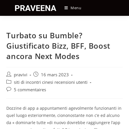
Skip
Menu
to
content
Turbato su Bumble?
Giustificato Bizz, BFF, Boost
ancora Next Modes
Auteur/autrice
Post
pravivi
16 mars 2023
de
published:
Post
siti di incontri cinesi recensioni utenti
la
category:
Post
5 commentaires
publication :
comments:
Dozzine di app a appuntamenti agevolmente funzionanti in
quel luogo esteriormente, ciononostante non c’e ed alcuno
da « dominarle tutte »di nuovo dovrebbe raggiungere l’app