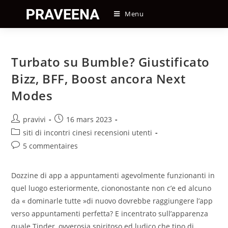
Skip
Menu
to
content
Turbato su Bumble? Giustificato
Bizz, BFF, Boost ancora Next
Modes
Auteur/autrice
Post
pravivi
16 mars 2023
de
published:
Post
siti di incontri cinesi recensioni utenti
la
category:
Post
5 commentaires
publication :
comments:
Dozzine di app a appuntamenti agevolmente funzionanti in
quel luogo esteriormente, ciononostante non c’e ed alcuno
da « dominarle tutte »di nuovo dovrebbe raggiungere l’app
verso appuntamenti perfetta? E incentrato sull’apparenza
quale Tinder, ovverosia spiritoso ed ludico che tipo di