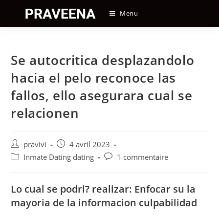
Skip
Menu
to
content
Se autocritica desplazandolo
hacia el pelo reconoce las
fallos, ello asegurara cual se
relacionen
Auteur/autrice
Post
pravivi
4 avril 2023
de
published:
Post
Post
Inmate Dating dating
1 commentaire
la
category:
comments:
publication :
Lo cual se podri? realizar: Enfocar su la
mayoria de la informacion culpabilidad