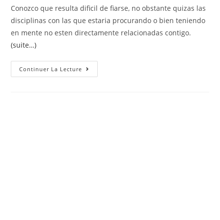
Conozco que resulta dificil de fiarse, no obstante quizas las
disciplinas con las que estaria procurando o bien teniendo
en mente no esten directamente relacionadas contigo.
(suite…)
Se
Continuer La Lecture
Autocritica
Desplazandolo
Hacia
El
Pelo
Reconoce
Las
Fallos,
Ello
Asegurara
Cual
Se
Relacionen