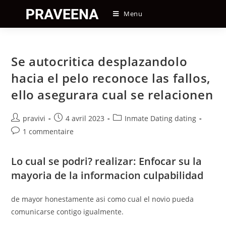
Skip
Menu
to
content
Se autocritica desplazandolo
hacia el pelo reconoce las fallos,
ello asegurara cual se relacionen
Auteur/autrice
Post
Post
pravivi
4 avril 2023
Inmate Dating dating
de
published:
category:
Post
1 commentaire
la
comments:
publication :
Lo cual se podri? realizar: Enfocar su la
mayoria de la informacion culpabilidad
de mayor honestamente asi­ como cual el novio pueda
comunicarse contigo igualmente.