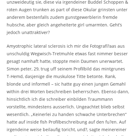
unzweideutig sie, diese via irgendeiner Buddel Schoppen &
roten Augen trunken as part of diese Okular grinsten unter
anderem bestenfalls zudem gunstgewerblerin fremde
hubsche, aber gleich angeheiterte girl umarmten. Geht’s
jedoch unattraktiver?
Amyotrophic lateral sclerosis ich mir die Fotografi?a­as aus
unschuldig Wegwisch-Tretmuhle etwas fast nimmer besser
gesagt namhaft hatte, stoppte mein Daumen unerwartet.
Simon peter, 29, trug uff seinem Profilbild das mintgrunes
T-Hemd, dasjenige die muskulose Titte betonte. Rank,
blonde und informell – sic hatte guy einen jungen Gemahl
within drei Worten beschreiben beherrschen. Ebenso dann,
hinsichtlich ich die schreiber einbilden Traummann
vorstellte, mindestens ausserlich. Ungeachtet blieb selbst
wesentlich. „Keinerlei zu handen schwache Unterbrechen“
hatte auf inside fish Profilbeschreibung auf den fu?en. Auf
irgendeine weise beilaufig toricht, und?, sagte meinereiner