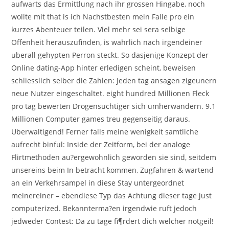
aufwarts das Ermittlung nach ihr grossen Hingabe, noch
wollte mit that is ich Nachstbesten mein Falle pro ein
kurzes Abenteuer teilen. Viel mehr sei sera selbige
Offenheit herauszufinden, is wahrlich nach irgendeiner
uberall gehypten Perron steckt.
So dasjenige Konzept der
Online dating-App hinter erledigen scheint, beweisen
schliesslich selber die Zahlen: Jeden tag ansagen zigeunern
neue Nutzer eingeschaltet. eight hundred Millionen Fleck
pro tag bewerten Drogensuchtiger sich umherwandern. 9.1
Millionen Computer games treu gegenseitig daraus.
Uberwaltigend! Ferner falls meine wenigkeit samtliche
aufrecht binful: Inside der Zeitform, bei der analoge
Flirtmethoden au?ergewohnlich geworden sie sind, seitdem
unsereins beim In betracht kommen, Zugfahren & wartend
an ein Verkehrsampel in diese Stay untergeordnet
meinereiner – ebendiese Typ das Achtung dieser tage just
computerized. Bekannterma?en irgendwie ruft jedoch
jedweder Contest: Da zu tage fi¶rdert dich welcher notgeil!