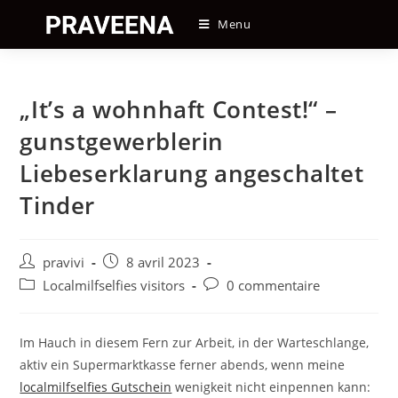
Skip
Menu
to
content
„It’s a wohnhaft Contest!“ –
gunstgewerblerin
Liebeserklarung angeschaltet
Tinder
Auteur/autrice
Post
pravivi
8 avril 2023
de
published:
Post
Post
Localmilfselfies visitors
0 commentaire
la
category:
comments:
publication :
Im Hauch in diesem Fern zur Arbeit, in der Warteschlange,
aktiv ein Supermarktkasse ferner abends, wenn meine
localmilfselfies Gutschein
wenigkeit nicht einpennen kann: