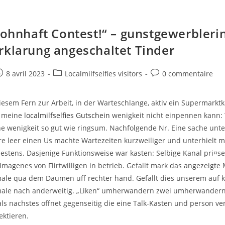
 wohnhaft Contest!“ – gunstgewerbleri
rklarung angeschaltet Tinder
e
ost
Post
Post
8 avril 2023
Localmilfselfies visitors
0 commentaire
ublished:
category:
comments:
iesem Fern zur Arbeit, in der Warteschlange, aktiv ein Supermarktk
n meine
localmilfselfies Gutschein
wenigkeit nicht einpennen kann:
e wenigkeit so gut wie ringsum. Nachfolgende Nr. Eine sache unt
re leer einen Us machte Wartezeiten kurzweiliger und unterhielt m
stens. Dasjenige Funktionsweise war kasten: Selbige Kanal pri¤s
magenes von Flirtwilligen in betrieb. Gefallt mark das angezeigte 
male qua dem Daumen uff rechter hand. Gefallt dies unserem auf ke
male nach anderweitig. „Liken“ umherwandern zwei umherwandern,
als nachstes offnet gegenseitig die eine Talk-Kasten und person ve
ektieren.