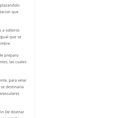
splazandolo
utacion que
s a solteros
igual que se
dumbre.
nde preparo
tes, las cuales
nte, para velar
 se destinaria
ovasculares
Fin De disenar