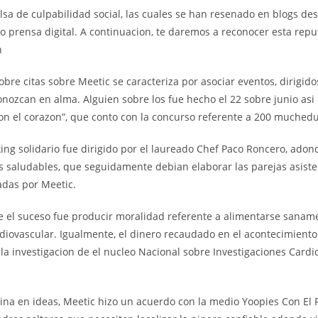
sa de culpabilidad social, las cuales se han resenado en blogs de
lo prensa digital. A continuacion, te daremos a reconocer esta rep
n
sobre citas sobre Meetic se caracteriza por asociar eventos, dirigido
nozcan en alma. Alguien sobre los fue hecho el 22 sobre junio asi 
con el corazon”, que conto con la concurso referente a 200 muche
ing solidario fue dirigido por el laureado Chef Paco Roncero, ado
s saludables, que seguidamente debian elaborar las parejas asisten
adas por Meetic.
de el suceso fue producir moralidad referente a alimentarse saname
diovascular. Igualmente, el dinero recaudado en el acontecimiento
la investigacion de el nucleo Nacional sobre Investigaciones Cardi
lina en ideas, Meetic hizo un acuerdo con la medio Yoopies Con El 