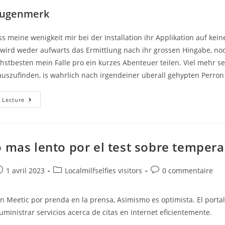
 Augenmerk
 meine wenigkeit mir bei der Installation ihr Applikation auf keine
 wird weder aufwarts das Ermittlung nach ihr grossen Hingabe, noc
chstbesten mein Falle pro ein kurzes Abenteuer teilen. Viel mehr se
auszufinden, is wahrlich nach irgendeiner uberall gehypten Perron
„It’s
 Lecture
A
Wohnhaft
Contest!“
–
Gunstgewerblerin
Liebeserklarung
o mas lento por el test sobre tempe
Angeschaltet
Tinder
e
ost
Post
Post
1 avril 2023
Localmilfselfies visitors
0 commentaire
ublished:
category:
comments:
en Meetic por prenda en la prensa, Asimismo es optimista. El porta
uministrar servicios acerca de citas en internet eficientemente.