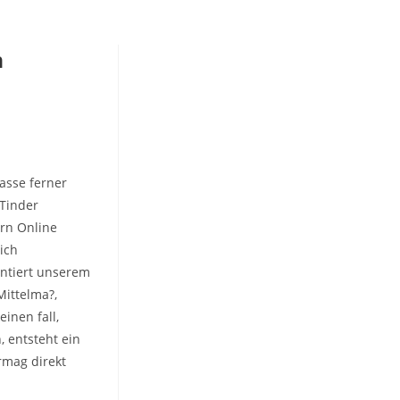
n
asse ferner
 Tinder
ern Online
ich
entiert unserem
Mittelma?,
inen fall,
 entsteht ein
rmag direkt