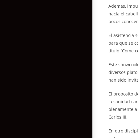
Ademas, impul
hacia el cabel
pocos conoce
El asistencia 
para que se co
titulo “Come 
Este showcook
diversos plato
han sido invit
El proposito 
la sanidad car
plenamente a 
Carlos III.
En otro discip