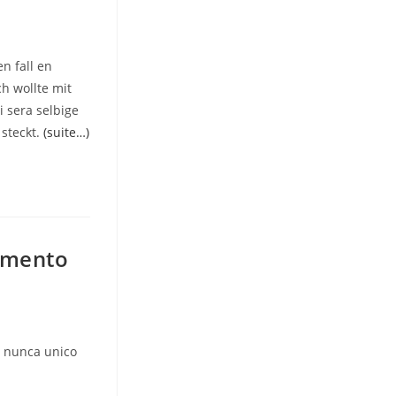
n fall en
h wollte mit
i sera selbige
 steckt.
(suite…)
ramento
l nunca unico