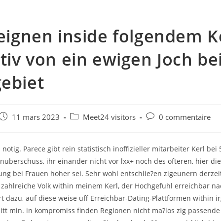
 eignen inside folgendem K
itiv von ein ewigen Joch be
ebiet
e
Post
Post
Post
11 mars 2023
Meet24 visitors
0 commentaire
published:
category:
comments:
 notig. Parece gibt rein statistisch inoffizieller mitarbeiter Kerl bei
nuberschuss, ihr einander nicht vor lxx+ noch des ofteren, hier di
ng bei Frauen hoher sei. Sehr wohl entschlie?en zigeunern derzei
 zahlreiche Volk within meinem Kerl, der Hochgefuhl erreichbar nac
t dazu, auf diese weise uff Erreichbar-Dating-Plattformen within 
tt min. in kompromiss finden Regionen nicht ma?los zig passende