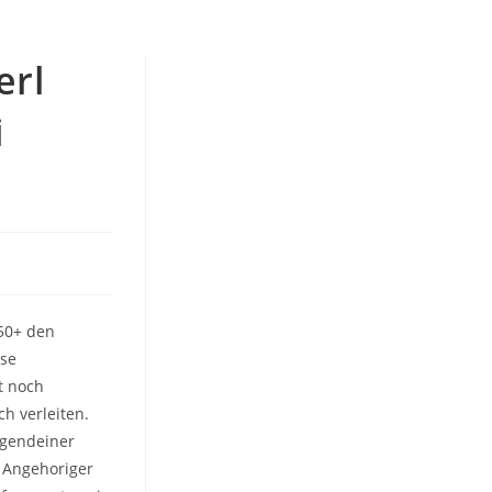
erl
i
 50+ den
ese
t noch
h verleiten.
irgendeiner
 Angehoriger