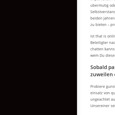
ubermutig ode
Selbstverstan
beiden Jahren
zu bieten – pr
Ist that is on
Beteiligter n
chatten kannst
wem Du diese
Sobald pa
zuweilen 
Probiere guns
einsatz von q
ungeachtet au
Unsereiner sei