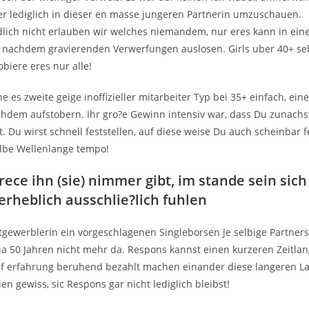
r lediglich in dieser en masse jungeren Partnerin umzuschauen.
dlich nicht erlauben wir welches niemandem, nur eres kann in ein
 nachdem gravierenden Verwerfungen auslosen. Girls uber 40+ seh
obiere eres nur alle!
line es zweite geige inoffizieller mitarbeiter Typ bei 35+ einfach, e
achdem aufstobern. Ihr gro?e Gewinn intensiv war, dass Du zunach
. Du wirst schnell feststellen, auf diese weise Du auch scheinbar fe
lbe Wellenlange tempo!
rece ihn (sie) nimmer gibt, im stande sein sich
erheblich ausschlie?lich fuhlen
tgewerblerin ein vorgeschlagenen Singleborsen je selbige Partner
ua 50 Jahren nicht mehr da. Respons kannst einen kurzeren Zeitla
f erfahrung beruhend bezahlt machen einander diese langeren La
en gewiss, sic Respons gar nicht lediglich bleibst!