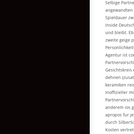
Selbige Partne
angewandten f
Spieldauer zw
inside Deutsc
und bleibt. E
zweite geige 
Personlichkei
Agentur ist c
Partnervorsch
Gesichtskreis 
dehnen (zusatz
keramiken rei
inoffizieller 
Partnervorsch
anderem ios gi
apropos fur j
durch SilberSi
Kosten vertret