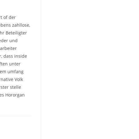
t of der
bens zahllose,
r Beteiligter
ieder und
tarbeiter
, dass inside
ften unter
chem umfang
native Volk
ter stelle
nes Hororgan