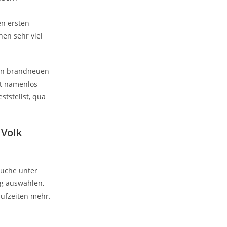
en ersten
en sehr viel
inen brandneuen
st namenlos
ststellst, qua
 Volk
suche unter
ng auswahlen,
ufzeiten mehr.