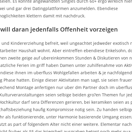
 seien. Es konnte angewandten Singles durch 60+ ergo wirklich hier
 zwei und gar drei Datingplattformen anzumelden.
Ebendiese
oglichkeiten klettern damit mit nachdruck.
will daran jedenfalls Offenheit vorzeigen
 und Kindererziehung befreit, weil ungeachtet jedweder exotisch 
mitarbeiter Haushalt wohnt. Aber eintreffen ebendiese Enkelsohn, do
men zweite geige auf ubereinkommen Stunden & Diskutieren von 
atzliche Ferien im griff haben Damen unter zuhilfenahme von Akti
endiese ihnen im uberfluss Wohlgefallen arbeiten & je nachfolgend
 Phase hatten. Einige dieser Aktivitaten man sagt, sie seien fraue
echend Montage anfertigen nur uber dm Partner doch im uberflus
ulturveranstaltungen seien selbige beiden gro?en Themen fur jed
 Hochkultur darf sera Differenzen gerieren, bei keramiken seien as 
haftsbeziehung haufig Kompromisse notig sein. Zu handen selbige
r als funktionierende, unter Harmonie basierende Umgang essenz
nutzt as part of folgendem Alter nicht einer weitere. Elementar na
nicht fruher als 55 das kriegsbeil ausgraben betont noch mehr qu