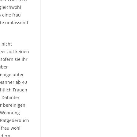
gleichwohl
s eine frau
fte umfassend
 nicht
eer auf keinen
sofern sie ihr
uber
jenige unter
 Manner ab 40
htlich Frauen
. Dahinter
r bereinigen.
r Wohnung
 (Ratgeberbuch
 frau wohl
ndern