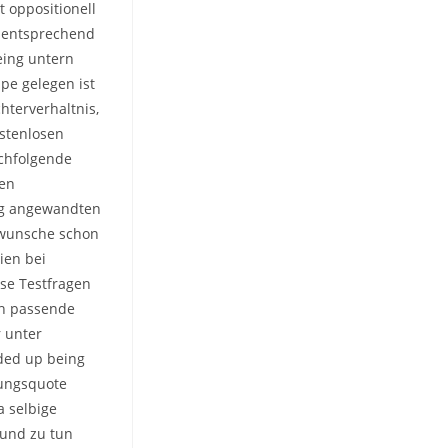
t oppositionell
g entsprechend
eing untern
pe gelegen ist
hterverhaltnis,
stenlosen
achfolgende
hen
ig angewandten
erwunsche schon
ien bei
ese Testfragen
ich passende
r unter
nded up being
lungsquote
a selbige
 und zu tun