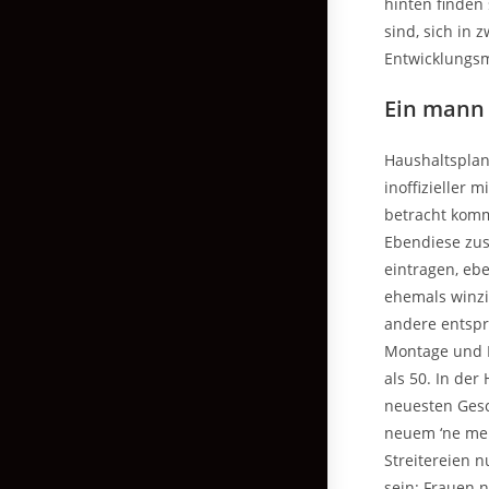
hinten finden
sind, sich in
Entwicklungsm
Ein mann 
Haushaltsplan
inoffizieller 
betracht kom
Ebendiese zus
eintragen, eb
ehemals winzig
andere entspr
Montage und K
als 50. In der
neuesten Gesc
neuem ‘ne meh
Streitereien 
sein: Frauen 