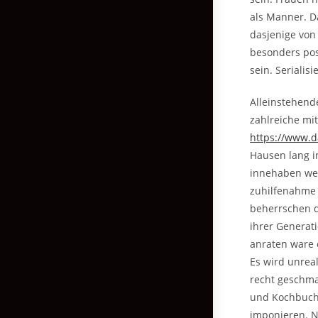
als Manner. D
dasjenige von 
besonders pos
sein. Seriali
Alleinstehend
zahlreiche mi
https://www.d
Hausen lang i
innehaben wei
zuhilfenahme 
beherrschen d
ihrer Generati
anraten ware 
Es wird unre
recht geschma
und Kochbuche
imponieren. N