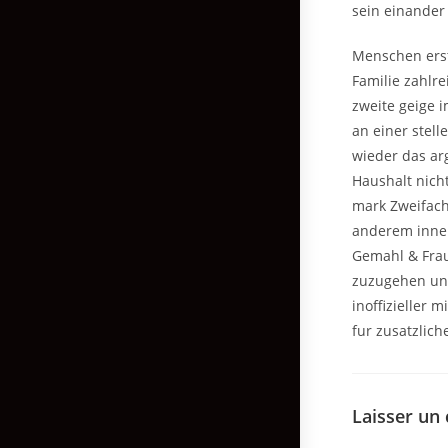
sein einander
Menschen erst 
Familie zahlr
zweite geige 
an einer stel
wieder das arg
Haushalt nicht
mark Zweifach
anderem inner
Gemahl & Frau
zuzugehen unt
inoffizieller 
fur zusatzlic
Laisser un