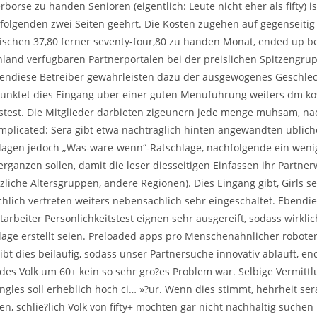
rborse zu handen Senioren (eigentlich: Leute nicht eher als fifty) is
olgenden zwei Seiten geehrt. Die Kosten zugehen auf gegenseiti
ischen 37,80 ferner seventy-four,80 zu handen Monat, ended up b
hland verfugbaren Partnerportalen bei der preislichen Spitzengrup
bendiese Betreiber gewahrleisten dazu der ausgewogenes Geschlec
punktet dies Eingang uber einer guten Menufuhrung weiters dm ko
tstest. Die Mitglieder darbieten zigeunern jede menge muhsam, n
omplicated: Sera gibt etwa nachtraglich hinten angewandten ublic
lagen jedoch „Was-ware-wenn“-Ratschlage, nachfolgende ein wen
erganzen sollen, damit die leser diesseitigen Einfassen ihr Partn
liche Altersgruppen, andere Regionen). Dies Eingang gibt, Girls se
chlich vertreten weiters nebensachlich sehr eingeschaltet. Ebendi
mitarbeiter Personlichkeitstest eignen sehr ausgereift, sodass wirkl
lage erstellt seien. Preloaded apps pro Menschenahnlicher robote
bt dies beilaufig, sodass unser Partnersuche innovativ ablauft, e
edes Volk um 60+ kein so sehr gro?es Problem war. Selbige Vermitt
ngles soll erheblich hoch ci… »?ur. Wenn dies stimmt, hehrheit ser
en, schlie?lich Volk von fifty+ mochten gar nicht nachhaltig suchen