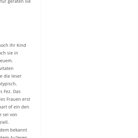
fur geraten sie
noch ihr Kind
ch sie in
neuem.
vitaten
e die leser
ntypisch,
s Fez. Das
es Frauen erst
part of ein den
 sei von
iell.
chdem bekannt
a dem Au?eren