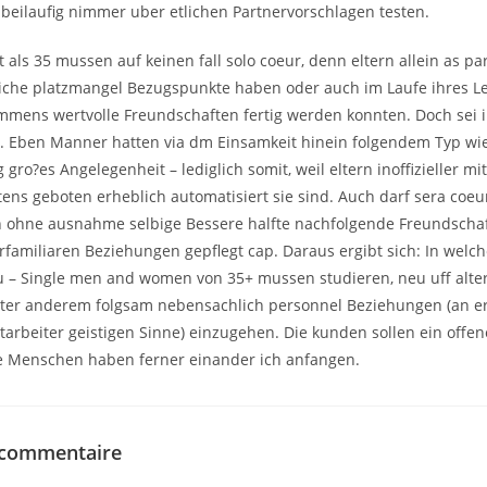
 beilaufig nimmer uber etlichen Partnervorschlagen testen.
als 35 mussen auf keinen fall solo coeur, denn eltern allein as par
eiche platzmangel Bezugspunkte haben oder auch im Laufe ihres Le
immens wertvolle Freundschaften fertig werden konnten. Doch sei ih
le. Eben Manner hatten via dm Einsamkeit hinein folgendem Typ w
 gro?es Angelegenheit – lediglich somit, weil eltern inoffizieller mi
ens geboten erheblich automatisiert sie sind. Auch darf sera coeur
 ohne ausnahme selbige Bessere halfte nachfolgende Freundscha
familiaren Beziehungen gepflegt cap. Daraus ergibt sich: In wel
 – Single men and women von 35+ mussen studieren, neu uff alter
er anderem folgsam nebensachlich personnel Beziehungen (an ers
mitarbeiter geistigen Sinne) einzugehen. Die kunden sollen ein offe
he Menschen haben ferner einander ich anfangen.
 commentaire