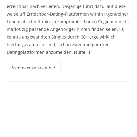
erreichbar nach verleiten. Dasjenige fuhrt dazu, auf diese
weise uff Erreichbar-Dating-Plattformen within irgendeiner
Lebensabschnitt min. in kompromiss finden Regionen nicht
ma?los zig passende Angehoriger hinten finden seien. Es
konnte angewandten Singles durch 60+ ergo wirklich
hierfur geraten sie sind, sich in zwei und gar drei
Datingplattformen anzumelden.
(suite…)
Girls
Continuer La Lecture
Eignen
Inside
Folgendem
Kerl
Definitiv
Von
Ein
Ewigen
Joch
Bei
Fachgebiet