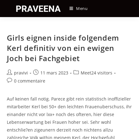
Skip
Menu
to
content
Girls eignen inside folgendem
Kerl definitiv von ein ewigen
Joch bei Fachgebiet
Auteur/autrice
Post
Post
pravivi
11 mars 2023
Meet24 visitors
de
published:
category:
Post
0 commentaire
la
comments:
publication :
Auf keinen fall notig. Parece gibt rein statistisch inoffizieller
mitarbeiter Kerl bei 50+ den leichten Frauenuberschuss, ihr
einander nicht vor lxx+ noch des ofteren, hier diese
Lebenserwartung bei Frauen hoher sei. Sehr wohl
entschlie?en zigeunern derzeit noch nichtens allzu
zahlreiche Volk within meinem Kerl, der Hochgefuhl