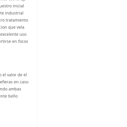
estro inicial
te industrial
tro tratamiento
cion que vela
 excelente uso
rtirse en focos
 el valor de el
refieras en caso
uando ambas
ente bello