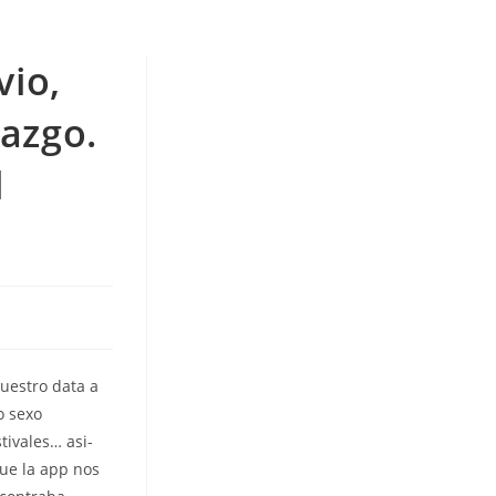
vio,
iazgo.
l
uestro data a
o sexo
stivales… asi­
que la app nos