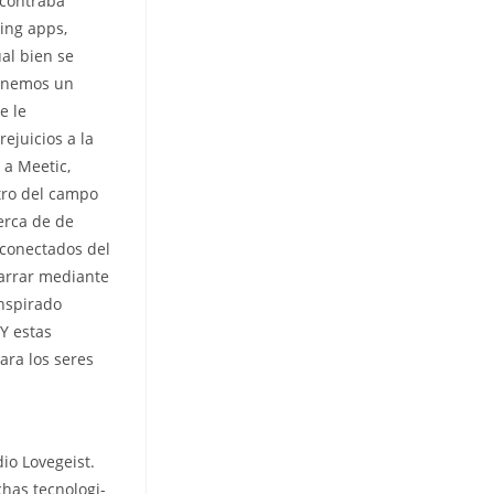
ncontraba
ing apps,
al bien se
tenemos un
e le
ejuicios a la
 a Meetic,
tro del campo
erca de de
 conectados del
arrar mediante
anspirado
Y estas
ara los seres
dio Lovegeist.
has tecnologi­