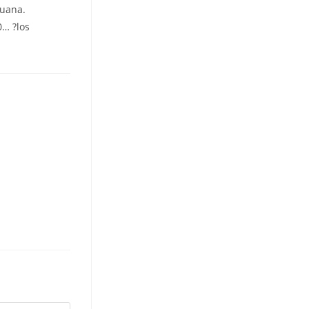
guana.
0… ?los