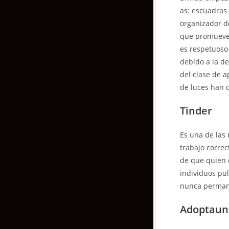
as: escuadras 
organizador de
que promueve 
es respetuoso 
debido a la de
del clase de a
de luces han 
Tinder
Es una de las 
trabajo correc
de que quien 
individuos pul
nunca perman
Adoptaun