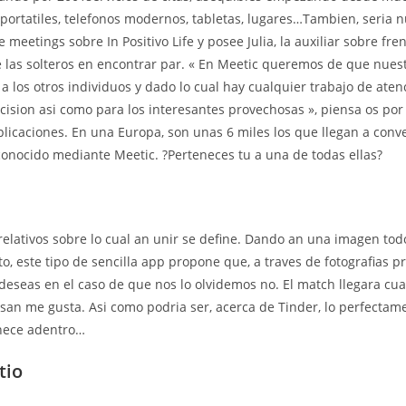
portatiles, telefonos modernos, tabletas, lugares…Tambien, seri­a nu
 meetings sobre In Positivo Life y posee Julia, la auxiliar sobre fren
las solteros en encontrar par. « En Meetic queremos de que nues
a los otros individuos y dado lo cual hay cualquier trabajo de aten
cision asi­ como para los interesantes provechosas », piensa os por
plicaciones. En una Europa, son unas 6 miles los que llegan a conve
conocido mediante Meetic. ?Perteneces tu a una de todas ellas?
relativos sobre lo cual an unir se define. Dando an una imagen todo
to, este tipo de sencilla app propone que, a traves de fotografias p
deseas en el caso de que nos lo olvidemos no. El match llegara c
san me gusta. Asi­ como podri­a ser, acerca de Tinder, lo perfectam
ece adentro…
tio