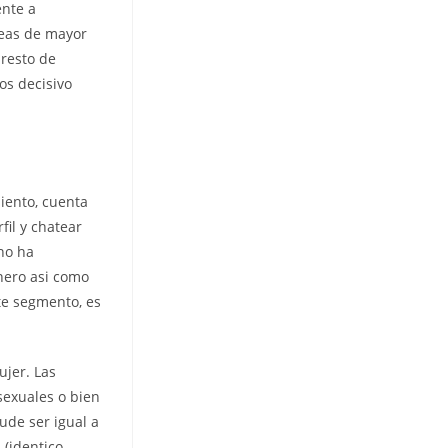
ente a
seas de mayor
 resto de
os decisivo
siento, cuenta
fil y chatear
 no ha
ero asi­ como
te segmento, es
jer. Las
sexuales o bien
ude ser igual a
 (identico