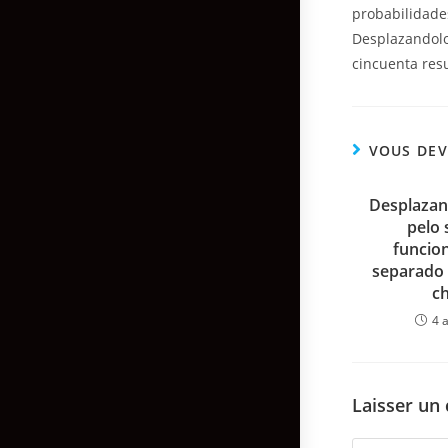
probabilidades
Desplazandolo 
cincuenta resu
VOUS DEV
Desplazand
pelo 
funcion
separado c
ch
4 a
Laisser un