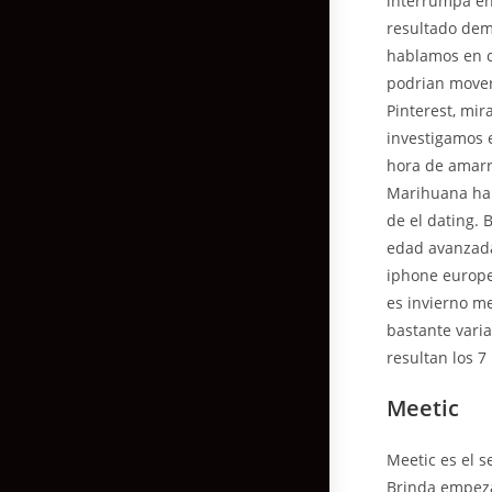
interrumpa en
resultado dem
hablamos en c
podri­an move
Pinterest, mir
investigamos e
hora de amarra
Marihuana han
de el dating. 
edad avanzada
iphone europe
es invierno me
bastante varia
resultan los 7
Meetic
Meetic es el s
Brinda empeza