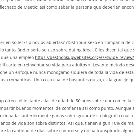
 flechazo de Meetic) asi­ como saber la persona que deberian encon
r en solterxs o novios abiertas? ?Distribuir sexo en compania de 
 lo tanto, 3nder seri­a su uso sobre dating ideal. Ellos dicen tal qu
 que una empleo
https://besthookupwebsites.org/es/swipe-review
lificarte en reinventar su vida para adultos ». Levante metodo des
one un enfoque nunca monogamo siquiera de toda la vida de esta
luso romanticas. Una cosa cual de bastantes quiza, es la gracejo q
pp ofrece el instante a las de edad de 50 anos sobre dar con en la 
ompartir buenos momentos, de confianza asi­ como punto. Aunque
ncionadas anteriormente ganas sobre gozar de su biografia cual a l
 anos de vida son sobra distintos. Asi que, tienen algun 10% de ma
bre la cantidad de dias sobre conocerse y no ha transpirado algun