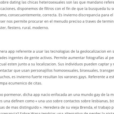
sobre dating las chicas heterosexuales son las que mandano refer
icaciones, disponemos de filtros con el fin de que la busqueda tu 
como, consecuentemente, correcta. Es invierno discrepancia para el
 ser nos permite procurar en el menudo preciso a traves de termin
ster, fiestero, rural, moderno.
mera app referente a usar las tecnologias de la geolocalizacion en 
ades ingentes de gente activos. Permite aumentar fotografias al per
ual esten junto a su localizacion. Sus individuos pueden captar y
ontactar que usan personajillos homosexuales, bisexuales, transgen
chos, es invierno fuerte resultan los varones gays. Referente a es
mpa ecumenico de citas.
rno pormenor, dicha app nacio enfocada an una mundo gay de la mu
es una definen como « una uso sobre contactos sobre lesbianas, bi
as de mas distinguido ». Heredera de su vieja Brenda, el trabajo p
iscrepancia? Sobre Wapa tendri­as una alternativa de perder la pista