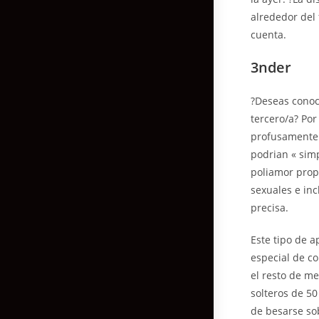
alrededor del
cuenta.
3nder
?Deseas conoce
tercero/a? Por
profusamente
podrian « simp
poliamor prop
sexuales e inc
precisa.
Este tipo de a
especial de c
el resto de me
solteros de 50
de besarse so