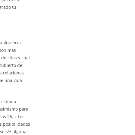
trado tu
cualquier/a
e son mas
/
de citas y cual
cubierto del
s relaciones
ue una vida
cristiano
 asimismo para
as 25. « Los
s posibilidades
 seis% algunas