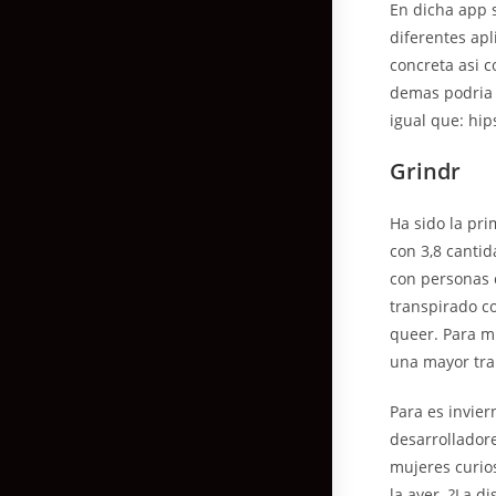
En dicha app 
diferentes apl
concreta asi­ 
demas podri­a
igual que: hip
Grindr
Ha sido la pri
con 3,8 cantid
con personas c
transpirado c
queer. Para mu
una mayor tra
Para es invie
desarrollador
mujeres curios
la ayer. ?La d