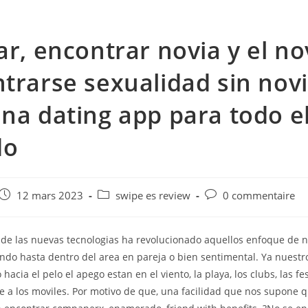
ar, encontrar novia y el no
trarse sexualidad sin nov
na dating app para todo e
do
e
Post
Post
Post
12 mars 2023
swipe es review
0 commentaire
published:
category:
comments:
 de las nuevas tecnologias ha revolucionado aquellos enfoque de n
ando hasta dentro del area en pareja o bien sentimental. Ya nuestr
hacia el pelo el apego estan en el viento, la playa, los clubs, las fe
e a los moviles. Por motivo de que, una facilidad que nos supone 