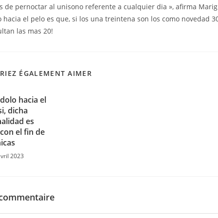
 de pernoctar al uni­sono referente a cualquier dia », afirma Mari
hacia el pelo es que, si los una treintena son los como novedad 3
ltan las mas 20!
RIEZ ÉGALEMENT AIMER
olo hacia el
si, dicha
alidad es
on el fin de
icas
vril 2023
 commentaire