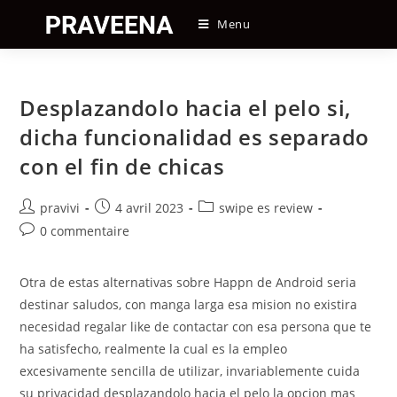
Skip
Menu
to
content
Desplazandolo hacia el pelo si,
dicha funcionalidad es separado
con el fin de chicas
Auteur/autrice
Post
Post
pravivi
4 avril 2023
swipe es review
de
published:
category:
Post
0 commentaire
la
comments:
publication :
Otra de estas alternativas sobre Happn de Android seri­a
destinar saludos, con manga larga esa mision no existira
necesidad regalar like de contactar con esa persona que te
ha satisfecho, realmente la cual es la empleo
excesivamente sencilla de utilizar, invariablemente cuida
su privacidad desplazandolo hacia el pelo la opcion mas