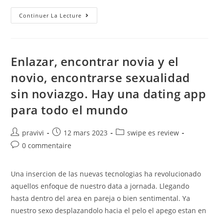
Desplazandolo
Continuer La Lecture
Hacia
El
Pelo
Si,
Dicha
Funcionalidad
Enlazar, encontrar novia y el
Es
Separado
novio, encontrarse sexualidad
Con
El
sin noviazgo. Hay una dating app
Fin
De
Chicas
para todo el mundo
Auteur/autrice
Post
Post
pravivi
12 mars 2023
swipe es review
de
published:
category:
Post
0 commentaire
la
comments:
publication :
Una insercion de las nuevas tecnologias ha revolucionado
aquellos enfoque de nuestro data a jornada. Llegando
hasta dentro del area en pareja o bien sentimental. Ya
nuestro sexo desplazandolo hacia el pelo el apego estan en