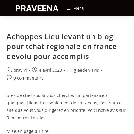
Skip
Menu
to
content
Achoppes Lieu levant un blog
pour tchat regionale en france
devolu pour accomplis
Auteur/autrice
Post
Post
pravivi
4 avril 2023
gleeden avis
de
published:
category:
Post
0 commentaire
la
comments:
publication :
pres de chez soi. Si vous cherchez un partenaire a
quelques kilometres seulement de chez vous, c’est sur ce
site que vous vous dirigerez en priorite! Voici notre avis sur
Rencontres-Locales.
Mise en page du site