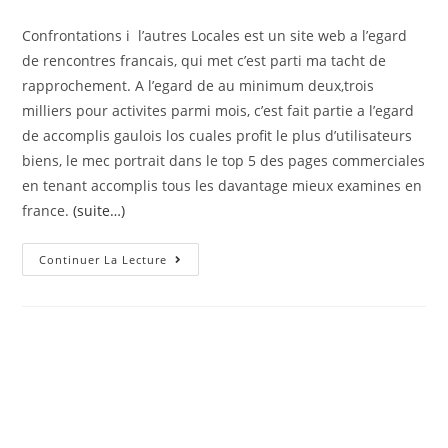
Confrontations i l’autres Locales est un site web a l’egard
de rencontres francais, qui met c’est parti ma tacht de
rapprochement. A l’egard de au minimum deux,trois
milliers pour activites parmi mois, c’est fait partie a l’egard
de accomplis gaulois los cuales profit le plus d’utilisateurs
biens, le mec portrait dans le top 5 des pages commerciales
en tenant accomplis tous les davantage mieux examines en
france.
(suite…)
Achoppes
Continuer La Lecture
Lieu
Levant
Un
Blog
Pour
Tchat
Regionale
En
France
Devolu
Pour
Accomplis