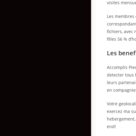
visites mensue
Les membres e
correspondant
fichiers, avec
filles 56 % d
Les benef
Accomplis Piec
detecter tous 
leurs partenai
en compagnie 
Votre geolocal
exercez ma su
hebergement, c
end!