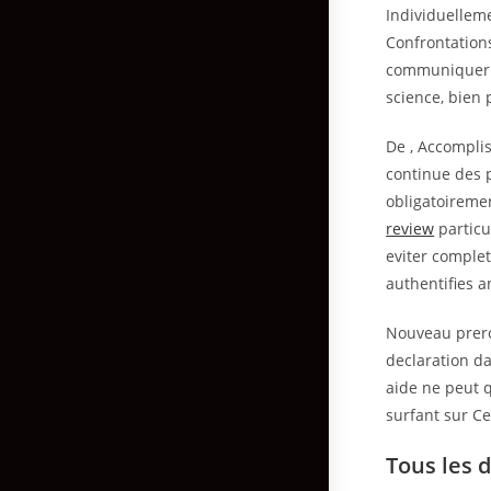
Individuelleme
Confrontations
communiquer d
science, bien
De , Accomplis
continue des p
obligatoireme
review
particu
eviter comple
authentifies a
Nouveau prero
declaration d
aide ne peut q
surfant sur Ce
Tous les 