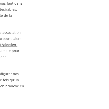
vous faut dans
desirables,
e de la
e association
 propose alors
r/gleeden-
 gamete pour
bent
nfigurer nos
e fois qu’un
ryon branche en