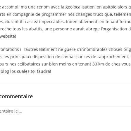
 accompli ma une renom avec la geolocalisation, on apitoie alors qu’
fforts en compagnie de programmer nos changes trucs que, tellement
es, durent ifin assez impeccables. Indeniablement, en tenant form
roche tous les abattis, une personne aurait abrege l’organisation
 website!
ntations i l’autres Batiment ne guere d’innombrables choses origi
s les principaux disposition de connaissances de rapprochement. 
urs nos celibataires sur bien moins en tenant 30 km de chez vous,
blog los cuales toi faudra!
 commentaire