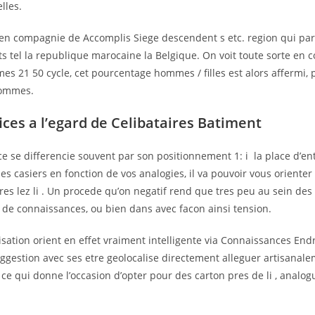
lles.
n compagnie de Accomplis Siege descendent s etc. region qui parl
s tel la republique marocaine la Belgique. On voit toute sorte en
 mes 21 50 cycle, cet pourcentage hommes / filles est alors affermi,
’hommes.
ices a l’egard de Celibataires Batiment
e se differencie souvent par son positionnement 1: i la place d’en
les casiers en fonction de vos analogies, il va pouvoir vous orienter
res lez li . Un procede qu’on negatif rend que tres peu au sein des
de connaissances, ou bien dans avec facon ainsi tension.
isation orient en effet vraiment intelligente via Connaissances Endr
ggestion avec ses etre geolocalise directement alleguer artisanale
e qui donne l’occasion d’opter pour des carton pres de li , analo