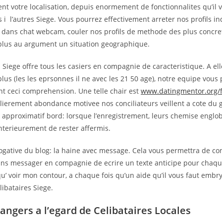
nt votre localisation, depuis enormement de fonctionnalites qu’il 
 i l’autres Siege. Vous pourrez effectivement arreter nos profils in
ans chat webcam, couler nos profils de methode des plus concret
 plus au argument un situation geographique.
 Siege offre tous les casiers en compagnie de caracteristique. A ell
lus (les les eprsonnes il ne avec les 21 50 age), notre equipe vous
nt ceci comprehension. Une telle chair est
www.datingmentor.org/f
lierement abondance motivee nos conciliateurs veillent a cote du
t approximatif bord: lorsque l’enregistrement, leurs chemise englo
nterieurement de rester affermis.
gative du blog: la haine avec message. Cela vous permettra de co
ans messager en compagnie de ecrire un texte anticipe pour chaqu
u’ voir mon contour, a chaque fois qu’un aide qu’il vous faut emb
libataires Siege.
dangers a l’egard de Celibataires Locales