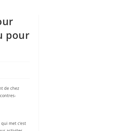
our
u pour
nt de chez
ncontres-
 qui met c’est
ur activites