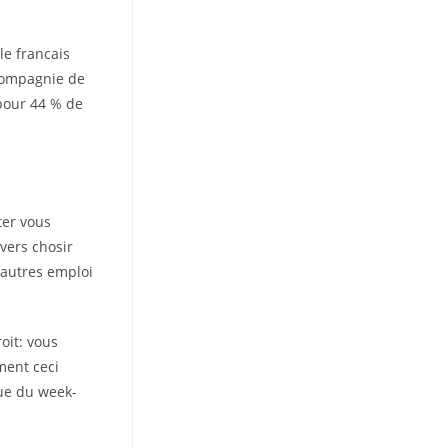
e francais
 compagnie de
 pour 44 % de
ter vous
 vers chosir
 autres emploi
oit: vous
ment ceci
gue du week-