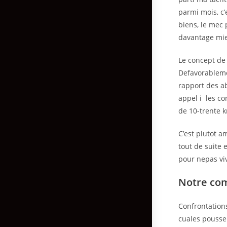
parmi mois, c’e
biens, le mec 
davantage mie
Le concept de 
Defavorableme
rapport des ab
appel i les co
de 10-trente 
C’est plutot a
tout de suite 
pour nepas viv
Notre co
Confrontations
cuales pousse 