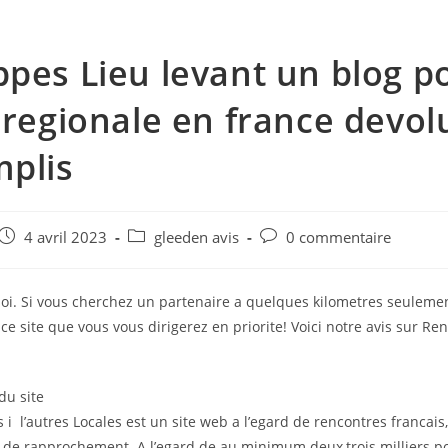
pes Lieu levant un blog p
 regionale en france devol
plis
e
Post
Post
Post
4 avril 2023
gleeden avis
0 commentaire
published:
category:
comments:
soi. Si vous cherchez un partenaire a quelques kilometres seuleme
r ce site que vous vous dirigerez en priorite! Voici notre avis sur Re
du site
 i l’autres Locales est un site web a l’egard de rencontres francais,
 de rapprochement. A l’egard de au minimum deux,trois milliers po