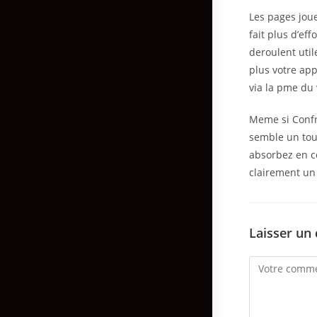
Les pages joue
fait plus d’e
deroulent util
plus votre app
via la pme du
Meme si Confro
semble un tou
absorbez en co
clairement un 
Laisser un
Comment