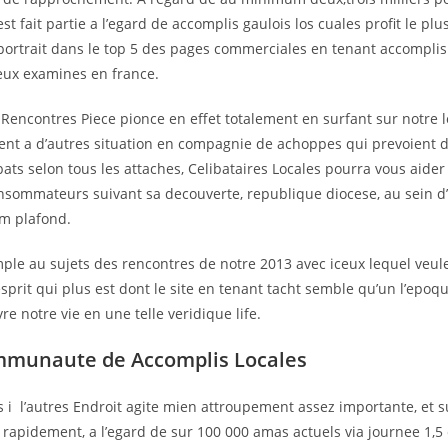
st fait partie a l’egard de accomplis gaulois los cuales profit le plus
portrait dans le top 5 des pages commerciales en tenant accomplis
ux examines en france.
Rencontres Piece pionce en effet totalement en surfant sur notre l
nt a d’autres situation en compagnie de achoppes qui prevoient 
ats selon tous les attaches, Celibataires Locales pourra vous aider
nsommateurs suivant sa decouverte, republique diocese, au sein d’
km plafond.
mple au sujets des rencontres de notre 2013 avec iceux lequel veul
esprit qui plus est dont le site en tenant tacht semble qu’un l’epo
re notre vie en une telle veridique life.
mmunaute de Accomplis Locales
 i l’autres Endroit agite mien attroupement assez importante, et s
rapidement, a l’egard de sur 100 000 amas actuels via journee 1,5