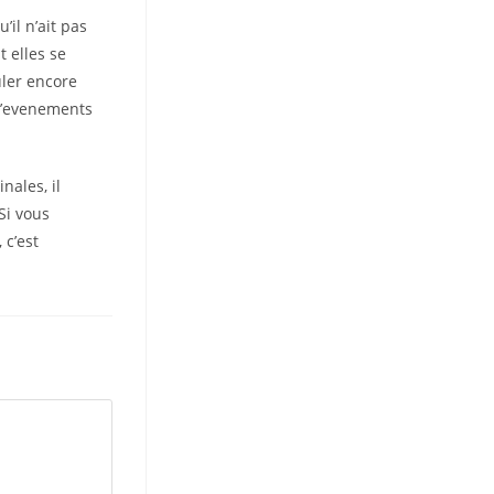
il n’ait pas
 elles se
uler encore
 d’evenements
nales, il
Si vous
 c’est