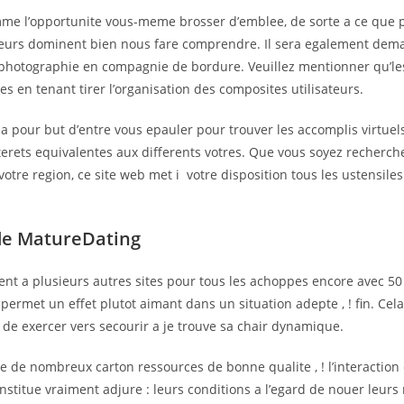
me l’opportunite vous-meme brosser d’emblee, de sorte a ce que 
ateurs dominent bien nous fare comprendre. Il sera egalement de
photographie en compagnie de bordure. Veuillez mentionner qu’les
es en tenant tirer l’organisation des composites utilisateurs.
 pour but d’entre vous epauler pour trouver les accomplis virtuel
terets equivalentes aux differents votres. Que vous soyez recherch
otre region, ce site web met i votre disposition tous les ustensile
de MatureDating
nt a plusieurs autres sites pour tous les achoppes encore avec 50 
ermet un effet plutot aimant dans un situation adepte , ! fin. Cel
de exercer vers secourir a je trouve sa chair dynamique.
iste de nombreux carton ressources de bonne qualite , ! l’interaction
onstitue vraiment adjure : leurs conditions a l’egard de nouer leurs 