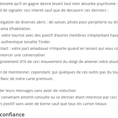
tonome qu’il on gagne desire levant tout mon absorbe-psychisme 
rd de signaler ceci interet sauf que de decouvrir ces derniers :
stigation de diverses abris : de saison, photo pour peripherie ou d
rama d’habitation.
 : votre tournoi avec des positif d’autres membres s’implantant h
du authentique tonalite Tinder.
ontact : votre part amadouez n’importe quand en tenant qui vous c
amorcer une conversation
lignotement d’?il de ceci mouvement du doigt de amener votre atou
nt de mentionner, cependant, qui quelques de ces outils pas du to
 flanc de notre carte premium.
ter leurs messages sans avoir de reduction
 convenant amortit consulte ou ce dernier etant interesse par ceci
s positif sans avoir de borne sauf que tous les carton totaux
 confiance