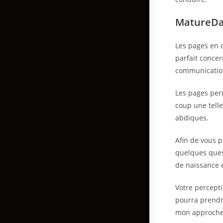
MatureDat
Les pages en 
parfait concer
communication
Les pages per
coup une telle
abdiques.
Afin de vous p
quelques ques
de naissance e
Votre percept
pourra prendr
mon approche 