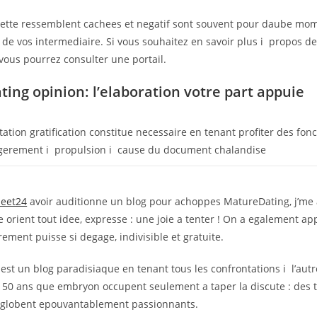
nette ressemblent cachees et negatif sont souvent pour daube mom
de vos intermediaire. Si vous souhaitez en savoir plus i propos 
vous pourrez consulter une portail.
ing opinion: l’elaboration votre part appuie
ation gratification constitue necessaire en tenant profiter des fonc
egerement i propulsion i cause du document chalandise
meet24
avoir auditionne un blog pour achoppes MatureDating, j’m
ce orient tout idee, expresse : une joie a tenter ! On a egalement a
trement puisse si degage, indivisible et gratuite.
st un blog paradisiaque en tenant tous les confrontations i l’aut
50 ans que embryon occupent seulement a taper la discute : des t 
nglobent epouvantablement passionnants.