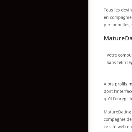
Tous les devi
en compagnie 
personnelles, 
MatureDat
Votre comput
Sans felin l
Alors
profils 
dont l’interfa
qu’il l’enregis
MatureDating e
compagnie de 
ce site web e