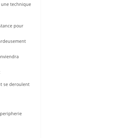
: une technique
istance pour
asardeusement
onviendra
t
ut se deroulent
 peripherie