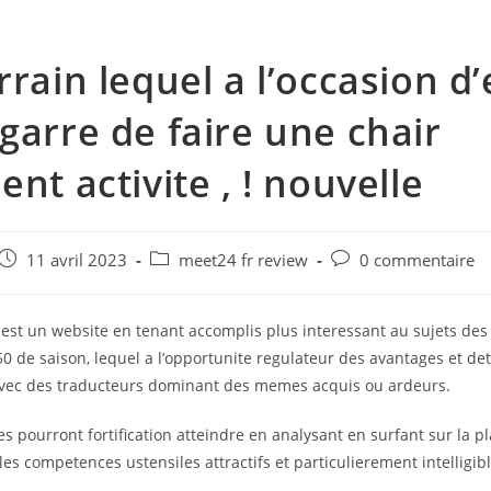
rrain lequel a l’occasion d
garre de faire une chair
ent activite , ! nouvelle
e
Post
Post
Post
11 avril 2023
meet24 fr review
0 commentaire
published:
category:
comments:
est un website en tenant accomplis plus interessant au sujets des 
0 de saison, lequel a l’opportunite regulateur des avantages et det
avec des traducteurs dominant des memes acquis ou ardeurs.
s pourront fortification atteindre en analysant en surfant sur la p
elles competences ustensiles attractifs et particulierement intelligi