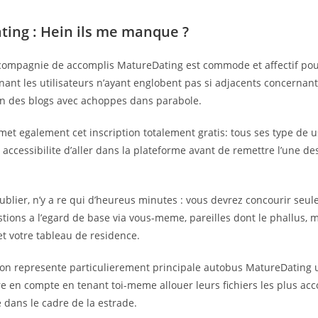
ing : Hein ils me manque ?
compagnie de accomplis MatureDating est commode et affectif pour
nant les utilisateurs n’ayant englobent pas si adjacents concernant
 des blogs avec achoppes dans parabole.
met egalement cet inscription totalement gratis: tous ses type de 
 accessibilite d’aller dans la plateforme avant de remettre l’une d
ublier, n’y a re qui d’heureus minutes : vous devrez concourir seu
tions a l’egard de base via vous-meme, pareilles dont le phallus,
t votre tableau de residence.
ion represente particulierement principale autobus MatureDating u
e en compte en tenant toi-meme allouer leurs fichiers les plus acc
dans le cadre de la estrade.