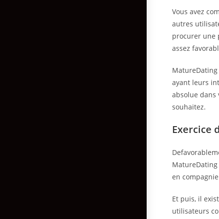
Vous avez com
autres utilis
procurer une 
assez favorabl
MatureDating a
ayant leurs in
absolue dans v
souhaitez.
Exercice 
Defavorableme
MatureDating p
en compagnie 
Et puis, il ex
utilisateurs c