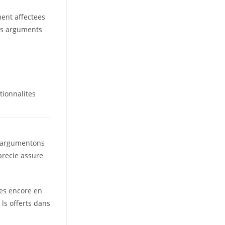
ent affectees
des arguments
tionnalites
e argumentons
pprecie assure
res encore en
ls offerts dans