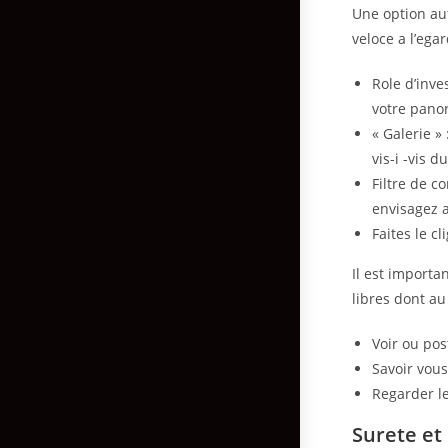
Une option au
veloce a l’ega
Role d’inve
votre pano
« Galerie »
vis-i -vis 
Filtre de c
envisagez 
Faites le c
Il est importa
libres dont au
Voir ou pos
Savoir vous
Regarder le
Surete et