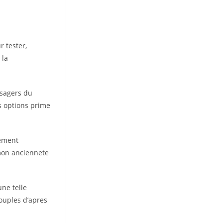
 tester,
 la
usagers du
es options prime
lement
 mon anciennete
ne telle
ouples d’apres