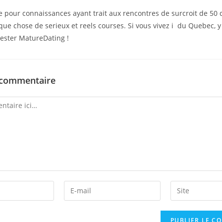
 pour connaissances ayant trait aux rencontres de surcroit de 50 d
lque chose de serieux et reels courses. Si vous vivez i du Quebec,
ester MatureDating !
 commentaire
Enter
Enter
your
your
email
website