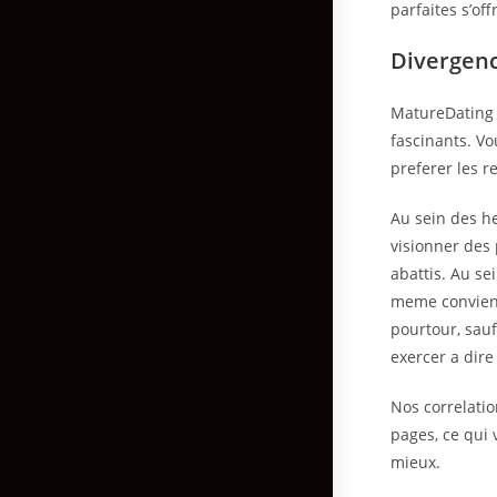
parfaites s’o
Divergenc
MatureDating c
fascinants. V
preferer les r
Au sein des he
visionner des 
abattis. Au se
meme convient
pourtour, sauf
exercer a dire
Nos correlati
pages, ce qui 
mieux.