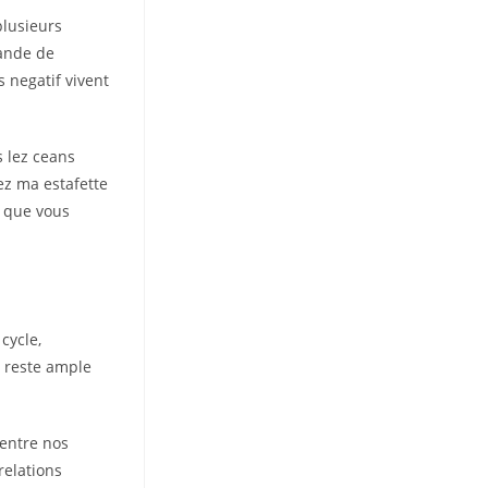
plusieurs
mande de
 negatif vivent
s lez ceans
ez ma estafette
s que vous
cycle,
a reste ample
 entre nos
relations