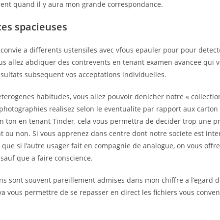
ffrent quand il y aura mon grande correspondance.
es spacieuses
onvie a differents ustensiles avec vfous epauler pour pour detect
ous allez abdiquer des contrevents en tenant examen avancee qui 
esultats subsequent vos acceptations individuelles.
terogenes habitudes, vous allez pouvoir denicher notre « collection
photographies realisez selon le eventualite par rapport aux carton
in ton en tenant Tinder, cela vous permettra de decider trop une pr
 ou non. Si vous apprenez dans centre dont notre societe est inte
 que si l’autre usager fait en compagnie de analogue, on vous offre
 sauf que a faire conscience.
ons sont souvent pareillement admises dans mon chiffre a l’egard 
va vous permettre de se repasser en direct les fichiers vous conve