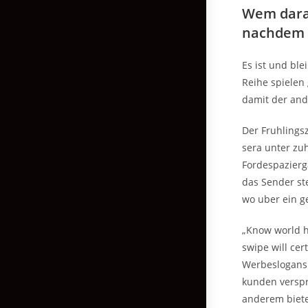
Wem daran
nachdem v
Es ist und ble
Reihe spielen
damit der and
Der Fruhlings
sera unter zu
Fordespazierg
das Sender st
wo uber ein g
„Know world h
swipe will cer
Werbeslogans 
kunden verspr
anderem bietet