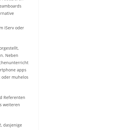
 Teamboards
ernative
m IServ oder
gestellt,
ein. Neben
chenunterricht
artphone apps
t oder muhelos
nd Referenten
rs weiteren
, dasjenige