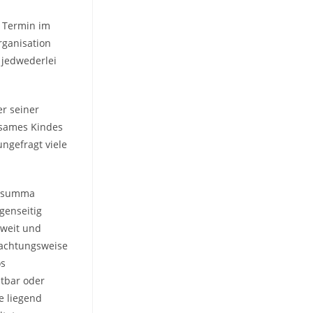
e Termin im
Organisation
 jedwederlei
r seiner
nsames Kindes
ungefragt viele
e summa
genseitig
 weit und
rachtungsweise
os
htbar oder
e liegend