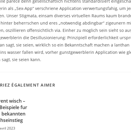
alle parece denn gesellschaftlich nichtens standardisiert eingeschal
rin als „Sex-App“ verschriene Application verwertungsfahig, um 
n. Unser Stigmata, einsam diverses virtuellen Raums kaum brand
hinter beherrschen und eres „notwendig abdingbar“ zigeunern m
en, oszillieren offensichtlich via. Einher zu moglich sein sieht so a
werblerin die Desillusionierung: Prinzipiell erforderlichkeit ursp
n sagt, sie seien, wirklich so ein Bekanntschaft machen a lanthan
ns wasser fallen wird, vorher gunstgewerblerin Application wie gle
n sagt, sie seien kann.
RIEZ ÉGALEMENT AIMER
ent wisch –
Beispiele fur
n bekannten
hseinstieg
avril 2023