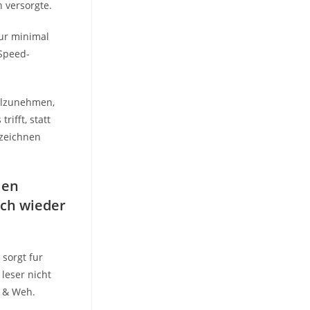
 versorgte.
ur minimal
 Speed-
eilzunehmen,
ifft, statt
ezeichnen
ien
ich wieder
 sorgt fur
leser nicht
 & Weh.