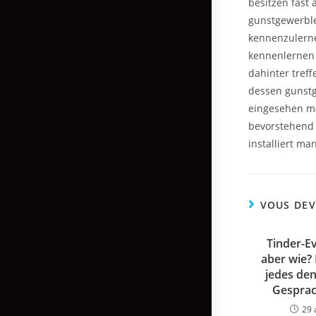
besitzen fast 
gunstgewerble
kennenzulerne
kennenlernen 
dahinter treff
dessen gunstge
eingesehen ma
bevorstehend i
installiert ma
VOUS DEV
Tinder-Ev
aber wie? 
jedes de
Gesprac
29 