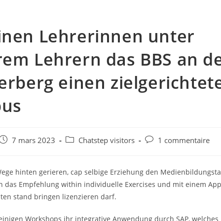
nen Lehrerinnen unter
rem Lehrern das BBS an 
erberg einen zielgerichtet
bus
e
Post
Post
Post
7 mars 2023
Chatstep visitors
1 commentaire
published:
category:
comments:
Wege hinten gerieren, cap selbige Erziehung den Medienbildungstag 
 das Empfehlung within individuelle Exercises und mit einem Ap
ten stand bringen lizenzieren darf.
einigen Workshops ihr integrative Anwendung durch SAP, welches