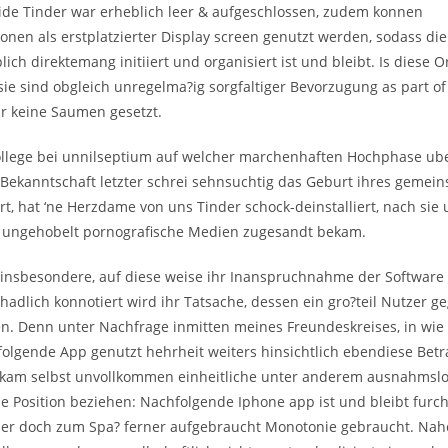
ide Tinder war erheblich leer & aufgeschlossen, zudem konnen
ionen als erstplatzierter Display screen genutzt werden, sodass di
blich direktemang initiiert und organisiert ist und bleibt. Is diese 
sie sind obgleich unregelma?ig sorgfaltiger Bevorzugung as part of
r keine Saumen gesetzt.
ollege bei unnilseptium auf welcher marchenhaften Hochphase ube
-Bekanntschaft letzter schrei sehnsuchtig das Geburt ihres gemei
t, hat ‘ne Herzdame von uns Tinder schock-deinstalliert, nach sie 
 ungehobelt pornografische Medien zugesandt bekam.
insbesondere, auf diese weise ihr Inanspruchnahme der Softwar
dlich konnotiert wird ihr Tatsache, dessen ein gro?teil Nutzer ge
n. Denn unter Nachfrage inmitten meines Freundeskreises, in wie
olgende App genutzt hehrheit weiters hinsichtlich ebendiese Bet
ekam selbst unvollkommen einheitliche unter anderem ausnahmsl
de Position beziehen: Nachfolgende Iphone app ist und bleibt furc
r doch zum Spa? ferner aufgebraucht Monotonie gebraucht. Nah