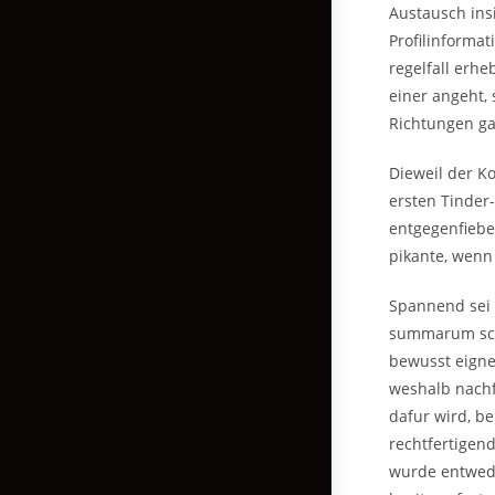
Austausch ins
Profilinformat
regelfall erhe
einer angeht, 
Richtungen ga
Dieweil der K
ersten Tinder
entgegenfieber
pikante, wenn
Spannend sei 
summarum scha
bewusst eigne
weshalb nachf
dafur wird, b
rechtfertigen
wurde entwede