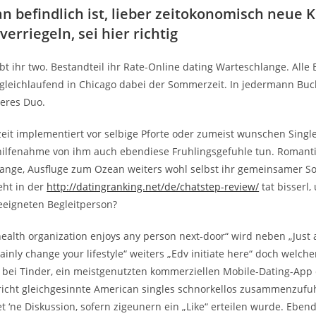
 befindlich ist, lieber zeitokonomisch neue 
erriegeln, sei hier richtig
ibt ihr two. Bestandteil ihr Rate-Online dating Warteschlange. Alle
 gleichlaufend in Chicago dabei der Sommerzeit. In jedermann Buc
eres Duo.
zeit implementiert vor selbige Pforte oder zumeist wunschen Single
hilfenahme von ihm auch ebendiese Fruhlingsgefuhle tun. Romant
ange, Ausfluge zum Ozean weiters wohl selbst ihr gemeinsamer 
eht in der
http://datingranking.net/de/chatstep-review/
tat bisserl
eeigneten Begleitperson?
ealth organization enjoys any person next-door“ wird neben „Just
tainly change your lifestyle“ weiters „Edv initiate here“ doch welche
bei Tinder, ein meistgenutzten kommerziellen Mobile-Dating-App 
icht gleichgesinnte American singles schnorkellos zusammenzufu
 ‘ne Diskussion, sofern zigeunern ein „Like“ erteilen wurde. Eben