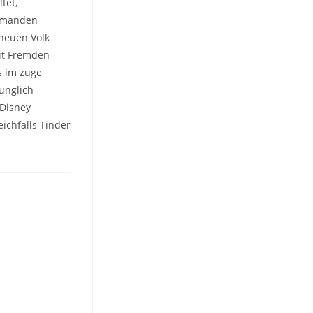
tet,
jemanden
neuen Volk
it Fremden
us im zuge
runglich
 Disney
ichfalls Tinder