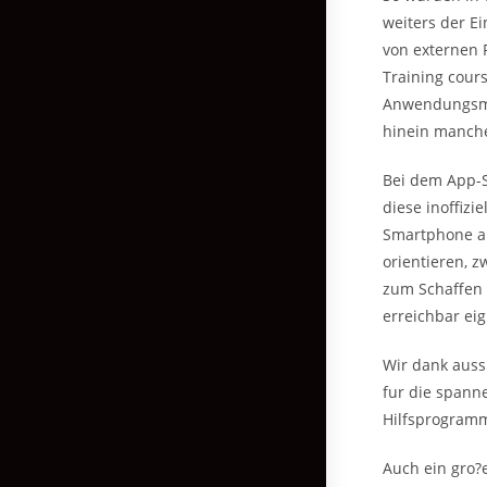
weiters der E
von externen 
Training cour
Anwendungsmog
hinein manche
Bei dem App-
diese inoffizi
Smartphone ap
orientieren, z
zum Schaffen 
erreichbar ei
Wir dank auss
fur die spann
Hilfsprogramm
Auch ein gro?