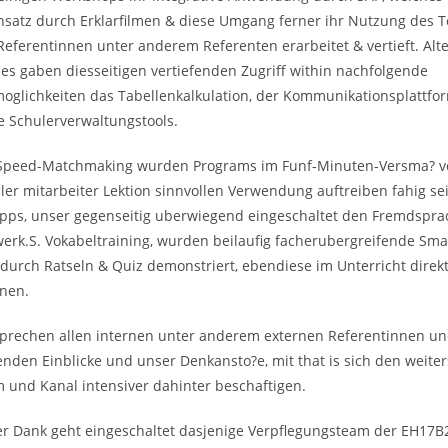
insatz durch Erklarfilmen & diese Umgang ferner ihr Nutzung des
Referentinnen unter anderem Referenten erarbeitet & vertieft. Alt
ses gaben diesseitigen vertiefenden Zugriff within nachfolgende
lichkeiten das Tabellenkalkulation, der Kommunikationsplattfor
 Schulerverwaltungstools.
Speed-Matchmaking wurden Programs im Funf-Minuten-Versma? vor
eller mitarbeiter Lektion sinnvollen Verwendung auftreiben fahig s
ps, unser gegenseitig uberwiegend eingeschaltet den Fremdspra
werk.S.
Vokabeltraining, wurden beilaufig facherubergreifende Sm
durch Ratseln & Quiz demonstriert, ebendiese im Unterricht direk
gnen.
prechen allen internen unter anderem externen Referentinnen u
enden Einblicke und unser Denkansto?e, mit that is sich den weite
 und Kanal intensiver dahinter beschaftigen.
er Dank geht eingeschaltet dasjenige Verpflegungsteam der EH17B2