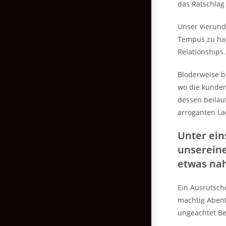
das Ratschlag
Unser vierund
Tempus zu han
Relationships.
Bloderweise b
wo die kunden
dessen beilau
arroganten La
Unter ein
unsereine
etwas na
Ein Ausrutsche
machtig Abent
ungeachtet Be