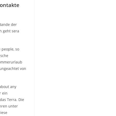
Kontakte
 Bande der
h geht sera
 people, so
ische
Sommerurlaub
, ungeachtet von
 about any
r ein
das Terra. Die
hren unter
diese