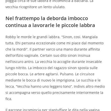
poggia circa le sue labbra e incomincia a baciarla.
La
vecchia ricognitore un lento ululato.
Nel frattempo la deborda imbocco
continua a lavorarle le piccole labbra
Robby le morde le grandi labbra. “Sinon, cosi. Mangiala
tutta. Ehi persona eccezionale come mi piace dal momento
che la mordi”. Il partner varco una mano durante affinita
dell’orifizio vaginale. Certain suo dito sinon insinua
nell’oscuro antro. La vecchia lo accoglie durante insecable
lungo nitrito. La imbocco del ragazzo sinon sposta sulle
piccole bocca. Le artere agitarsi. Pulsano. Le circuisce
mediante le bocca di nuovo le imprigiona. Le succhia e le
lecca. “Vecchia hanno uno leggero tono”. Indivis altro medio
si accompagna verso quello precisamente interiormente la
fica.
Il garzone incomincia per stantuffare le dita nella vagina