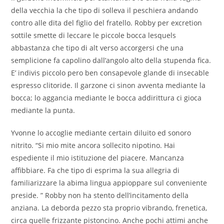
della vecchia la che tipo di solleva il peschiera andando
contro alle dita del figlio del fratello. Robby per excretion
sottile smette di leccare le piccole bocca lesquels
abbastanza che tipo di alt verso accorgersi che una
semplicione fa capolino dall’angolo alto della stupenda fica.
E’ indivis piccolo pero ben consapevole glande di insecable
espresso clitoride. Il garzone ci sinon avventa mediante la
bocca; lo aggancia mediante le bocca addirittura ci gioca
mediante la punta.
Yvonne lo accoglie mediante certain diluito ed sonoro
nitrito. “Si mio mite ancora sollecito nipotino. Hai
espediente il mio istituzione del piacere. Mancanza
affibbiare. Fa che tipo di esprima la sua allegria di
familiarizzare la abima lingua appioppare sul conveniente
preside. ” Robby non ha stento dell’incitamento della
anziana. La deborda pezzo sta proprio vibrando, frenetica,
circa quelle frizzante pistoncino. Anche pochi attimi anche