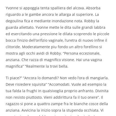
Yvonne si appoggia tenta spalliera del alcova. Absorba
riguardo a le gambe ancora le allarga al superiore. La
degoulina fica e mediante inondazione nota. Robby la
guarda allettato. Yvonne mette le dita sulle grandi labbra
ed esercitando una pressione le dilata scoprendo le piccole
bocca l’inizio dell’orifizio vaginale, l’uretra di nuovo infine il
clitoride. Moderatamente piu fondo un altro forellino si
mostra agli occhi avidi di Robby. “Persona eccezionale,
anziana. Che razza di magnifico visione. Hai una vagina
magnifica” “Realmente la trovi bella.
Ti piace?” “Ancora lo domandi? Non vedo l’ora di mangiarla.
Deve risiedere squisita” “Accomodati. Vuole ad esempio la
tua falda la frughi in qualsivoglia proprio anfranto. Divinita
non resisto piuttosto. Vieni addirittura fa il tuo onere”. Il
ragazzo si pone a quattro zampe fra le bianche cosce della
anziana. Avvicina la inizio sopra la stupenda occhiata. Vi