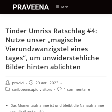
Skip
Menu
to
content
Tinder Umriss Ratschlag #4:
Nutze unser „magische
Vierundzwanzigstel eines
tages“, um unwiderstehliche
Bilder hinten ablichten
Auteur/autrice
Post
pravivi
29 avril 2023
de
published:
Post
Post
caribbeancupid visitors
1 commentaire
la
category:
comments:
publication :
Das Momentaufnahme ist und bleibt die Nahaufnahme
von dir (Brust nach)