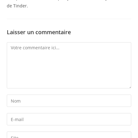
de Tinder.
Laisser un commentaire
Comment
Enter
your
name
Enter
or
your
username
email
Enter
to