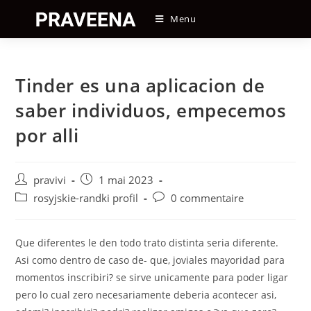
Skip
Menu
to
content
Tinder es una aplicacion de
saber individuos, empecemos
por alli
Auteur/autrice
Post
pravivi
1 mai 2023
de
published:
Post
Post
rosyjskie-randki profil
0 commentaire
la
category:
comments:
publication :
Que diferentes le den todo trato distinta seri­a diferente.
Asi­ como dentro de caso de- que, joviales mayoridad para
momentos inscribiri? se sirve unicamente para poder ligar
pero lo cual zero necesariamente deberia acontecer asi,