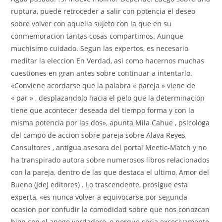
ruptura, puede retroceder a salir con potencia el deseo
sobre volver con aquella sujeto con la que en su
conmemoracion tantas cosas compartimos. Aunque
muchisimo cuidado. Segun las expertos, es necesario
meditar la eleccion En Verdad, asi­ como hacernos muchas
cuestiones en gran antes sobre continuar a intentarlo.
«Conviene acordarse que la palabra « pareja » viene de
« par » , desplazandolo hacia el pelo que la determinacion
tiene que acontecer deseada del tiempo forma y con la
misma potencia por las dos», apunta Mila Cahue , psicologa
del campo de accion sobre pareja sobre Alava Reyes
Consultores , antigua asesora del portal Meetic-Match y no
ha transpirado autora sobre numerosos libros relacionados
con la pareja, dentro de las que destaca el ultimo, Amor del
Bueno (JdeJ editores) .
Lo trascendente, prosigue esta
experta, «es nunca volver a equivocarse por segunda
ocasion por confudir la comodidad sobre que nos conozcan
bien con el apego verdadero, o porque seri­a excesivamente