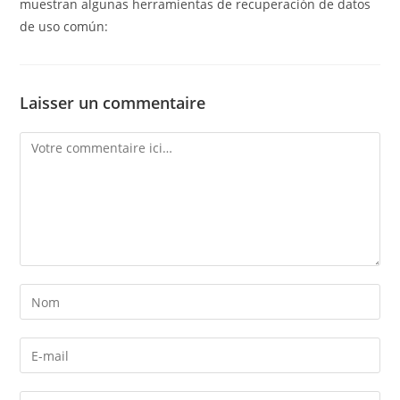
muestran algunas herramientas de recuperación de datos
de uso común:
Laisser un commentaire
Comment
Enter
your
name
Enter
or
your
username
email