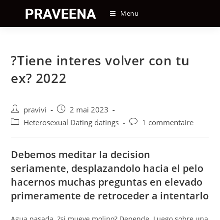
Skip
Menu
to
content
?Tiene interes volver con tu
ex? 2022
Auteur/autrice
Post
pravivi
2 mai 2023
de
published:
Post
Post
Heterosexual Dating datings
1 commentaire
la
category:
comments:
publication :
Debemos meditar la decision
seriamente, desplazandolo hacia el pelo
hacernos muchas preguntas en elevado
primeramente de retroceder a intentarlo
Agua pasada. ?si mueve molino? Depende. Luego sobre una