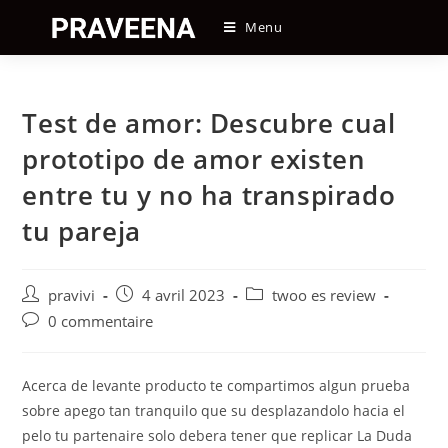
Skip
Menu
to
content
Test de amor: Descubre cual
prototipo de amor existen
entre tu y no ha transpirado
tu pareja
Auteur/autrice
Post
Post
pravivi
4 avril 2023
twoo es review
de
published:
category:
Post
0 commentaire
la
comments:
publication :
Acerca de levante producto te compartimos algun prueba
sobre apego tan tranquilo que su desplazandolo hacia el
pelo tu partenaire solo debera tener que replicar La Duda