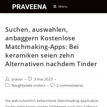
Skip
Menu
to
content
Suchen, auswahlen,
anbaggern Kostenlose
Matchmaking-Apps: Bei
keramiken seien zehn
Alternativen nachdem Tinder
Auteur/autrice
Post
pravivi
3 mai 2023
de
published:
Post
Post
Naughtydate visitors
2 commentaires
la
category:
comments:
publication :
Die wahrscheinlich bekannteste Matchmaking-Application
Tinder steht hinein starker Mitbewerb nach den Software