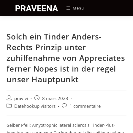
Skip
Menu
to
content
Solch ein Tinder Anders-
Rechts Prinzip unter
zuhilfenahme von Appreciates
ferner Nopes ist in der regel
unser Hauptpunkt
Auteur/autrice
Post
pravivi
8 mars 2023
de
published:
Post
Post
Datehookup visitors
1 commentaire
la
category:
comments:
publication :
Gelber Pfeil: Amyotrophic lateral sclerosis Tinder-Plus-
Angehoriger vermogen Die kunden mit diesseitigen gelben