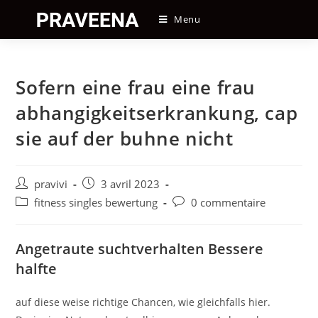
Skip
Menu
to
content
Sofern eine frau eine frau
abhangigkeitserkrankung, cap
sie auf der buhne nicht
Auteur/autrice
Post
pravivi
3 avril 2023
de
published:
Post
Post
fitness singles bewertung
0 commentaire
la
category:
comments:
publication :
Angetraute suchtverhalten Bessere
halfte
auf diese weise richtige Chancen, wie gleichfalls hier.