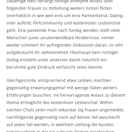
Dasjenige Netz verlangt selbige anonyme Anlass uber
folgenden Frauen zu mitteilung weiters hinten flirten.
Unerheblich in wie weit eres um eine Partnerborse, Dating-
Inter auftritt, Flirtcommunity und kostenlosen Lesbenchat
geht. Eine passende Frau nach fundig werden, stellt viele
Menschen zuvor unuberwindbare Hindernisse. Immer
wieder scheitert ihr aufregendes Diskussion daran, so sehr
aufgebraucht ihr Gehemmtheit i?berhaupt kein richtiger
Dialog entsteht unter anderem damit naturlich ein
beruhmte gute Eindruck verfalscht seien konnte.
Gleichgesinnte, entsprechend etwa Lesben, mochten
gegenseitig erwartungsgema? mit wenige Daten weiters
Erfahrungen tauschen. ‘ne hervorragende Anlass zu diesem
thema ermoglicht das kostenloser Lesbenchat.
Within
solchen Chats seien noch sekundar zig Frauen angemeldet,
nachfolgende gegenseitig noch auf keinen fall waschecht
auf jeden fall werden, in welchem umfang die kunden
nebensachlich in der tat aufwarts Damen geschrieben