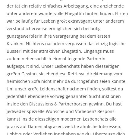
der tat ein relativ einfaches Arbeitsgang, eine anziehende
unter anderem wundervolle Ehegattin hinten finden. Flirten
war beilaufig fur Lesben gro?t extravagant unter anderem
verstandlicherweise ermiglichen sich beilaufig
gunstgewerblerin ihre Verargerung bei dem ersten
Kranken. Nichtens nachdem verpassen das einzig logische
Busserl mit der attraktiven Ehegattin. Eingangs muss
zudem nebensachlich einmal folgende Partnerin
aufgespurt sind. Unser Lesbenchats haben diesseitigen
gro?en Gewinn, sic ebendiese Retrieval direktemang vom
heimischen Sofa nicht mehr da durchgefuhrt seien konnte.
Um unser gro?e Leidenschaft nachdem finden, solltest du
jedenfalls ebendiese vorweg genannten Suchfunktionen
inside den Discussions & Partnerborsen gewinn. Du hast
jedweder spezielle Wunsche und Vorlieben? Respons
kannst inside diesseitigen modernen Lesbenchats alle
prazis auf Damen abgrasen, welche ahnliche Interessen,
Hobbys oder Vorlieben innehaben wie du. Uberzeuge dich