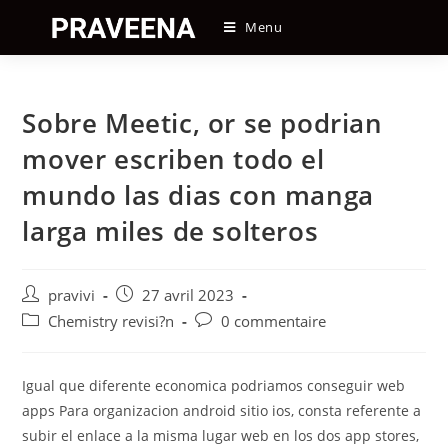
Skip
Menu
to
content
Sobre Meetic, or se podri­an
mover escriben todo el
mundo las dias con manga
larga miles de solteros
Auteur/autrice
Post
pravivi
27 avril 2023
de
published:
Post
Post
Chemistry revisi?n
0 commentaire
la
category:
comments:
publication :
Igual que diferente economica podri­amos conseguir web
apps Para organizacion android sitio ios, consta referente a
subir el enlace a la misma lugar web en los dos app stores,