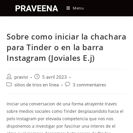
Skip
Menu
to
content
Sobre como iniciar la chachara
para Tinder o en la barra
Instagram (Joviales E.j)
Auteur/autrice
Post
pravivi
5 avril 2023
de
published:
Post
Post
sitios de trios en linea
3 commentaires
la
category:
comments:
publication :
Iniciar una conversacion de una forma atrayente traves
sobre medios sociales como Tinder desplazandolo hacia el
pelo Instagram por elevada competencia que nos nos
disponemos a investigar por fascinar una interes de el