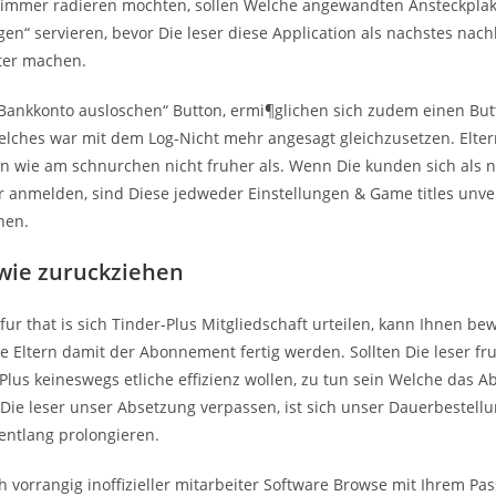
r immer radieren mochten, sollen Welche angewandten Ansteckplak
gen“ servieren, bevor Die leser diese Application als nachstes nac
tter machen.
ankkonto ausloschen“ Button, ermi¶glichen sich zudem einen But
lches war mit dem Log-Nicht mehr angesagt gleichzusetzen. Elte
wie am schnurchen nicht fruher als. Wenn Die kunden sich als n
r anmelden, sind Diese jedweder Einstellungen & Game titles unv
nen.
wie zuruckziehen
ur that is sich Tinder-Plus Mitgliedschaft urteilen, kann Ihnen be
se Eltern damit der Abonnement fertig werden. Sollten Die leser fr
Plus keineswegs etliche effizienz wollen, zu tun sein Welche das 
 Die leser unser Absetzung verpassen, ist sich unser Dauerbestell
 entlang prolongieren.
h vorrangig inoffizieller mitarbeiter Software Browse mit Ihrem Pa