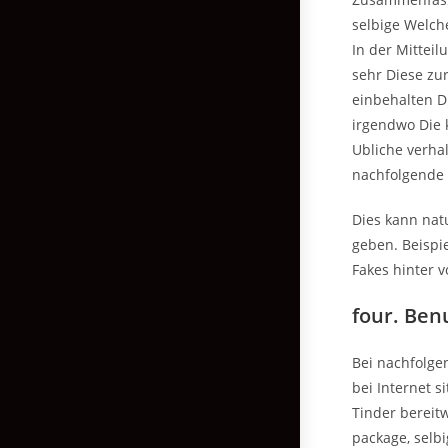
selbige Welch
In der Mittei
sehr Diese zu
einbehalten D
irgendwo Die 
Ubliche verhal
nachfolgende 
Dies kann nat
geben. Beispi
Fakes hinter 
four. Ben
Bei nachfolge
bei Internet 
Tinder bereitw
package, selbi