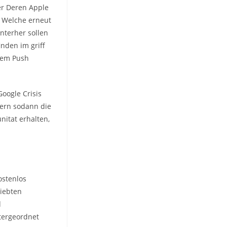
ser Deren Apple
n Welche erneut
nterher sollen
inden im griff
sem Push
Google Crisis
tern sodann die
nitat erhalten,
stenlos
liebten
d
ntergeordnet