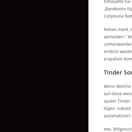
Silhouette fu
„Bankkonto til
Cellphone fla
Neben mark „B
abmelden“. We
umherwandern 
endlich wiede
erspahen kon
Tinder So
Wenn Welche f
auf diese wei
spater Tinder 
tilgen. Sobald
automatisiert
two. Bittgesuc