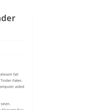
nder
 diesem fall
 Tinder-Fakes
Computer aided
 seien.
 Elegante frau,