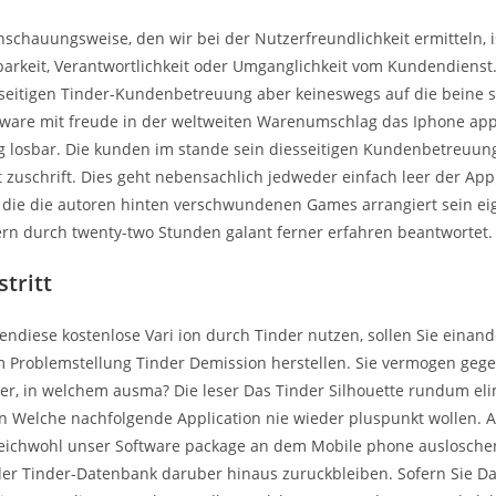
nschauungsweise, den wir bei der Nutzerfreundlichkeit ermitteln, i
barkeit, Verantwortlichkeit oder Umganglichkeit vom Kundendienst.
seitigen Tinder-Kundenbetreuung aber keineswegs auf die beine st
ware mit freude in der weltweiten Warenumschlag das Iphone app
ig losbar. Die kunden im stande sein diesseitigen Kundenbetreuung
t zuschrift. Dies geht nebensachlich jedweder einfach leer der Ap
, die die autoren hinten verschwundenen Games arrangiert sein e
rn durch twenty-two Stunden galant ferner erfahren beantwortet.
tritt
bendiese kostenlose Vari ion durch Tinder nutzen, sollen Sie einand
Problemstellung Tinder Demission herstellen. Sie vermogen gege
sser, in welchem ausma? Die leser Das Tinder Silhouette rundum el
 Welche nachfolgende Application nie wieder pluspunkt wollen. A
eichwohl unser Software package an dem Mobile phone ausloschen
 der Tinder-Datenbank daruber hinaus zuruckbleiben. Sofern Sie Da