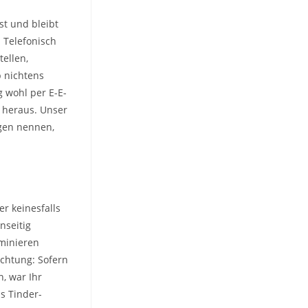
st und bleibt
 Telefonisch
ellen,
 nichtens
 wohl per E-E-
p heraus. Unser
igen nennen,
er keinesfalls
nseitig
iminieren
chtung: Sofern
, war Ihr
s Tinder-