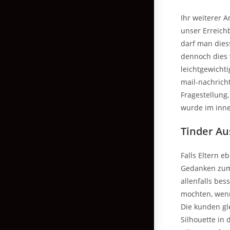
Ihr weiterer A
unser Erreich
darf man dies
dennoch dies 
leichtgewicht
mail-nachrich
Fragestellung
wurde im inne
Tinder Aus
Falls Eltern e
Gedanken zum 
allenfalls be
mochten, wenn
Die kunden gl
Silhouette in