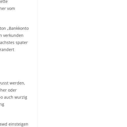
ette
hher vom
ton „Bankkonto
rn verkunden
achstes spater
erandert
wusst werden,
uher oder
Abo auch wurzig
ung
sswd einsteigen