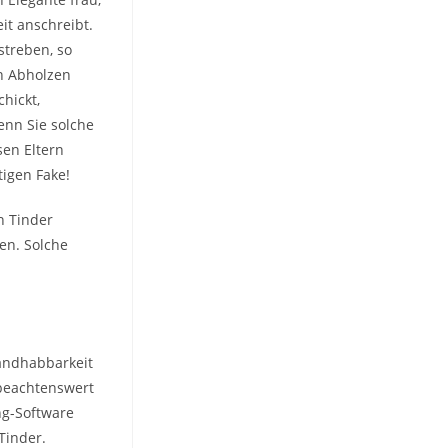
it anschreibt.
streben, so
n Abholzen
hickt,
nn Sie solche
sen Eltern
igen Fake!
n Tinder
en. Solche
Handhabbarkeit
 beachtenswert
ing-Software
Tinder.