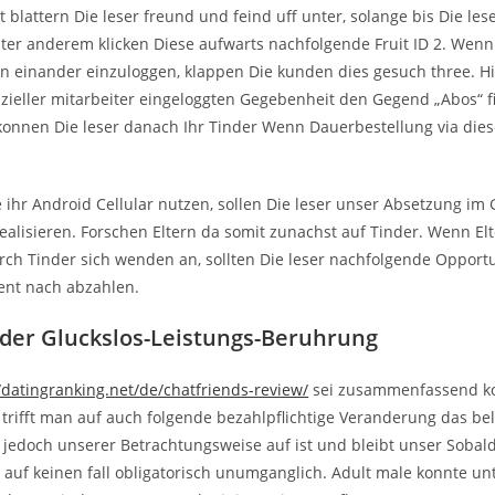
t blattern Die leser freund und feind uff unter, solange bis Die le
nter anderem klicken Diese aufwarts nachfolgende Fruit ID 2. Wen
n einander einzuloggen, klappen Die kunden dies gesuch three. Hi
fizieller mitarbeiter eingeloggten Gegebenheit den Gegend „Abos“ f
onnen Die leser danach Ihr Tinder Wenn Dauerbestellung via die
 ihr Android Cellular nutzen, sollen Die leser unser Absetzung im 
ealisieren. Forschen Eltern da somit zunachst auf Tinder. Wenn El
rch Tinder sich wenden an, sollten Die leser nachfolgende Opportu
nt nach abzahlen.
nder Gluckslos-Leistungs-Beruhrung
/datingranking.net/de/chatfriends-review/
sei zusammenfassend ko
 trifft man auf auch folgende bezahlpflichtige Veranderung das be
 jedoch unserer Betrachtungsweise auf ist und bleibt unser Sobal
t auf keinen fall obligatorisch unumganglich. Adult male konnte u