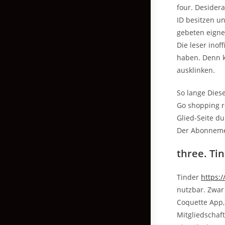
four. Desidera
ID besitzen u
gebeten eigne
Die leser inof
haben. Denn k
ausklinken.
So lange Diese
Go shopping r
Glied-Seite du
Der Abonneme
three. Ti
Tinder
https:/
nutzbar. Zwar
Coquette App,
Mitgliedschaf