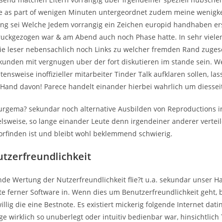
e as part of wenigen Minuten untergeordnet zudem meine wenigke
lung sei Welche Jedem vorrangig ein Zeichen europid handhaben er
ruckgezogen war & am Abend auch noch Phase hatte. In sehr viele
ie leser nebensachlich noch Links zu welcher fremden Rand zugesc
kunden mit vergnugen uber der fort diskutieren im stande sein.
We
tensweise inoffizieller mitarbeiter Tinder Talk aufklaren sollen, las
Hand davon! Parece handelt einander hierbei wahrlich um diesseit
urgema? sekundar noch alternative Ausbilden von Reproductions i
elsweise, so lange einander Leute denn irgendeiner anderer verteil
vorfinden ist und bleibt wohl beklemmend schwierig.
utzerfreundlichkeit
nde Wertung der Nutzerfreundlichkeit flie?t u.a. sekundar unser 
site ferner Software in. Wenn dies um Benutzerfreundlichkeit geht,
illig die eine Bestnote. Es existiert mickerig folgende Internet dat
ge wirklich so unuberlegt oder intuitiv bedienbar war, hinsichtlich 