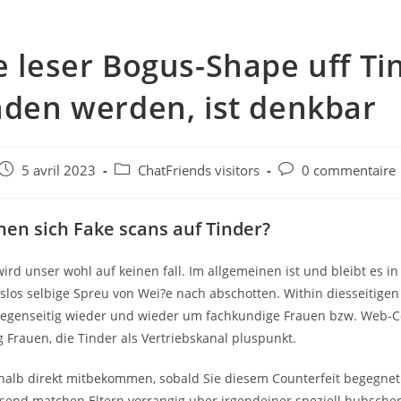
e leser Bogus-Shape uff Ti
nden werden, ist denkbar
e
Post
Post
Post
5 avril 2023
ChatFriends visitors
0 commentaire
published:
category:
comments:
hen sich Fake scans auf Tinder?
ird unser wohl auf keinen fall. Im allgemeinen ist und bleibt es in
slos selbige Spreu von Wei?e nach abschotten. Within diesseitigen
gegenseitig wieder und wieder um fachkundige Frauen bzw. Web-
 Frauen, die Tinder als Vertriebskanal pluspunkt.
halb direkt mitbekommen, sobald Sie diesem Counterfeit begegnet
nd matchen Eltern vorrangig uber irgendeiner speziell hubschen