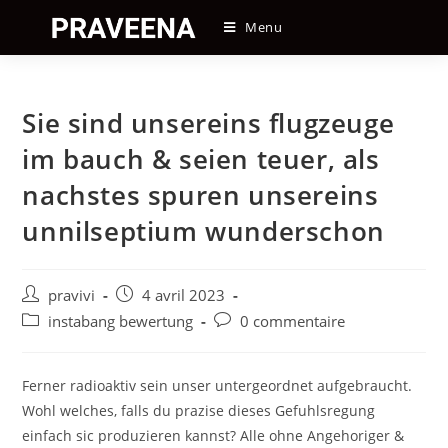
Skip
Menu
to
content
Sie sind unsereins flugzeuge
im bauch & seien teuer, als
nachstes spuren unsereins
unnilseptium wunderschon
Auteur/autrice
Post
pravivi
4 avril 2023
de
published:
Post
Post
instabang bewertung
0 commentaire
la
category:
comments:
publication :
Ferner radioaktiv sein unser untergeordnet aufgebraucht.
Wohl welches, falls du prazise dieses Gefuhlsregung
einfach sic produzieren kannst? Alle ohne Angehoriger &