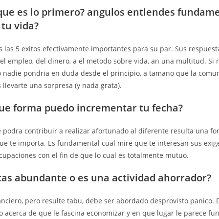
que es lo primero? angulos entiendes fundam
 tu vida?
as las 5 exitos efectivamente importantes para su par. Sus respues
el empleo, del dinero, a el metodo sobre vida, an una multitud. Si
o nadie pondri­a en duda desde el principio, a tamano que la comu
llevarte una sorpresa (y nada grata).
ue forma puedo incrementar tu fecha?
podra contribuir a realizar afortunado al diferente resulta una f
ue te importa. Es fundamental cual mire que te interesan sus exige
cupaciones con el fin de que lo cual es totalmente mutuo.
tas abundante o es una actividad ahorrador?
nanciero, pero resulte tabu, debe ser abordado desprovisto panico
ino acerca de que le fascina economizar y en que lugar le parece f