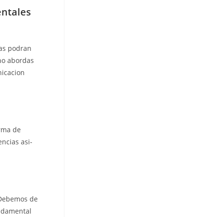
entales
tas podran
 no abordas
nicacion
orma de
ncias asi­
. Debemos de
undamental