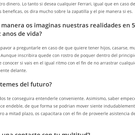
ro dinero. Lo tanto si desea cualquier Ferrari, igual que en caso 
 beneficas, os dira mucho sobre la zapatilla y el pie manera si es.
 manera os imaginas nuestras realidades en 5 
z anos de vida?
pavor a preguntarle en caso de que quiere tener hijos, casarse, m
Aunque inscribira quede con rostro de poquer dentro del principi
 conocer si vais en el igual ritmo con el fin de no arrastrar cualqu
ente delante.
 temes del futuro?
dos te conseguira entenderle conveniente. Asimismo, saber empec
hace endeble, de que forma se podri­an mover siente indudablement
ro a mitad plazo, os capacitara con el fin de proveerle asistencia 
s una contacto con tu multitud?