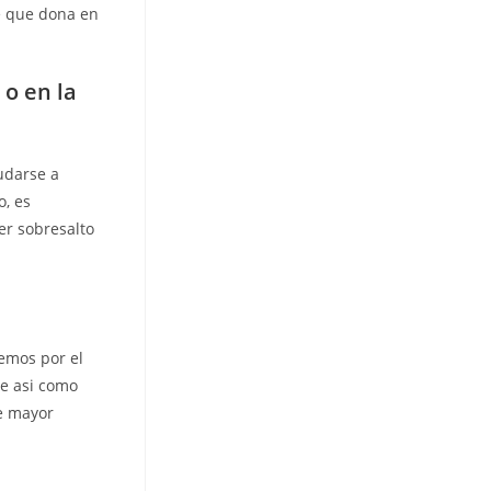
de que dona en
o en la
udarse a
o, es
ier sobresalto
emos por el
e asi­ como
de mayor