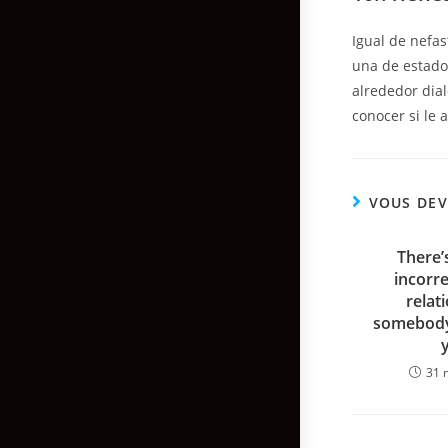
Igual de nefas
una de estados
alrededor dia
conocer si le 
VOUS DEV
There’
incorre
relat
somebody
31 