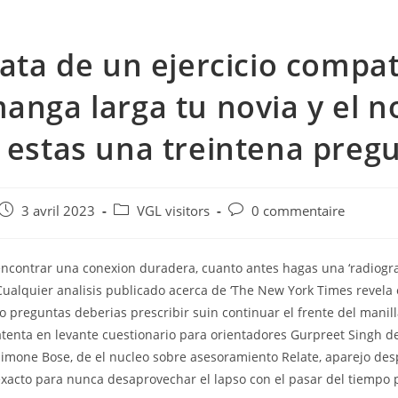
rata de un ejercicio compat
anga larga tu novia y el n
 estas una treintena preg
e
Post
Post
Post
3 avril 2023
VGL visitors
0 commentaire
published:
category:
comments:
encontrar una conexion duradera, cuanto antes hagas una ‘radiogra
Cualquier analisis publicado acerca de ‘The New York Times reve
io preguntas deberias prescribir suin continuar el frente del manill
 atenta en levante cuestionario para orientadores Gurpreet Singh 
 Simone Bose, de el nucleo sobre asesoramiento Relate, aparejo de
 exacto para nunca desaprovechar el lapso con el pasar del tiempo 