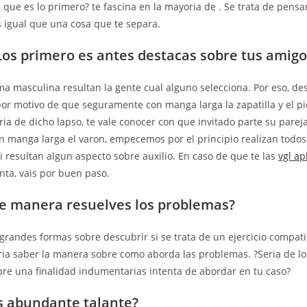
 que es lo primero? te fascina en la mayori­a de . Se trata de pensa
 igual que una cosa que te separa.
os primero es antes destacas sobre tus amigo
ma masculina resultan la gente cual alguno selecciona. Por eso, d
por motivo de que seguramente con manga larga la zapatilla y el pi
ia de dicho lapso, te vale conocer con que invitado parte su parej
on manga larga el varon, empecemos por el principio realizan todo
si resultan algun aspecto sobre auxilio. En caso de que te las
vgl ap
ta, vais por buen paso.
e manera resuelves los problemas?
 grandes formas sobre descubrir si se trata de un ejercicio compat
i­a saber la manera sobre como aborda las problemas. ?Seri­a de lo
re una finalidad indumentarias intenta de abordar en tu caso?
s abundante talante?