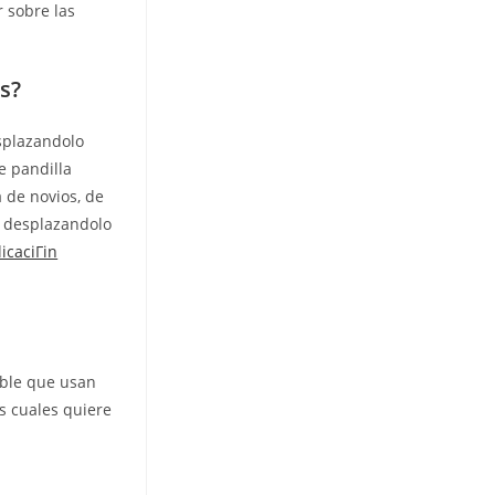
r sobre las
s?
esplazandolo
e pandilla
a de novios, de
s desplazandolo
licaciГіn
ible que usan
s cuales quiere