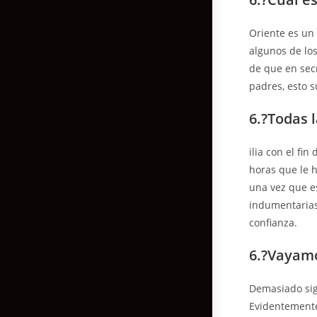
Oriente es un
algunos de lo
de que en sec
padres, esto s
6.?Todas 
ilia con el fi
horas que le 
una vez que e
indumentarias
confianza.
6.?Vayamo
Demasiado sign
Evidentemente