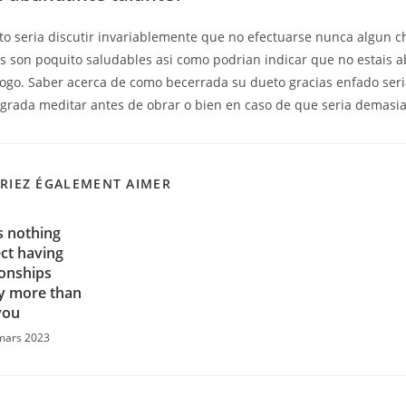
to seri­a discutir invariablemente que no efectuarse nunca algun c
 son poquito saludables asi­ como podrian indicar que no estais a
logo. Saber acerca de como becerrada su dueto gracias enfado seri
agrada meditar antes de obrar o bien en caso de que seri­a demasia
RIEZ ÉGALEMENT AIMER
s nothing
ct having
ionships
 more than
you
mars 2023