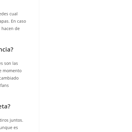
edes cual
apas. En caso
a hacen de
ncia?
es son las
nte momento
n cambiado
 fans
eta?
tiros juntos.
aunque es