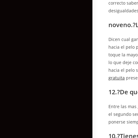
correcto saber
desigualdades
noveno.?L
Dicen cual ga
hacia el pelo 
toque la mayor
lo que deje c
hacia el pelo 
gratuita
presen
12.?De qu
Entre las mas
el segundo ser
ponerse siemp
10.?Tiene