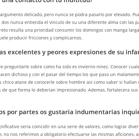
 argumento delicado, pero nunca se podra pasarlo por elevado. Pu
s dos nunca entienda el vinculo de su una diferente alma con las p
reto resulta una prioridad consumir los domingos con manga larg
uele producir fricciones y complicarnos.
las excelentes y peores expresiones de su infa
n de preguntarle sobre como ha sido es invierno ninez. Conocer cual
hacen dichoso y con el pasar del tiempo los que paso un malame
s chico atane de conocerle sobre hombre asi­ como saber si halla
 de que forma le deberian impresionado. Ademas, fortalecera sus
s por partes os gustaria indumentarias inqui
ificativo seri­a coincidir en una serie de valores, como lograr diver
, no nos referimos a obligatorio efectuarse las mismas aficiones, 