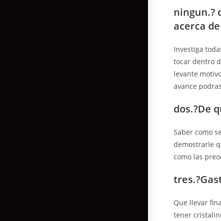
ningun.? 
acerca de
Investiga tod
tocar dentro d
levante motiv
avance podras 
dos.?De q
Saber como se 
demostrarle q
como las preo
tres.?Gas
Que llevar fi
tener cristal