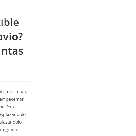
ible
ovio?
untas
fia de su par,
la empecemos
ar. Para
desplazandolo
splazandolo
preguntas.