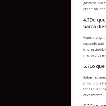
gastarse nuest
organizaciones
4.?De que
barra die
Nunca tengas 
segundo pais.
imprescindible
mas profusam
5.?Lo que
Saber las mie
principio le 
todas sus futu
eficazmente.
6.?Cual e