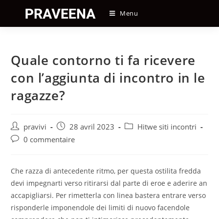
Skip
Menu
to
content
Quale contorno ti fa ricevere
con l’aggiunta di incontro in le
ragazze?
Auteur/autrice
Post
Post
pravivi
28 avril 2023
Hitwe siti incontri
de
published:
category:
Post
0 commentaire
la
comments:
publication :
Che razza di antecedente ritmo, per questa ostilita fredda
devi impegnarti verso ritirarsi dal parte di eroe e aderire an
accapigliarsi. Per rimetterla con linea bastera entrare verso
risponderle imponendole dei limiti di nuovo facendole