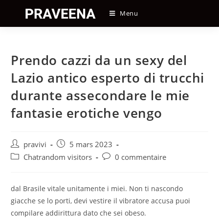
Skip
Menu
to
content
Prendo cazzi da un sexy del
Lazio antico esperto di trucchi
durante assecondare le mie
fantasie erotiche vengo
Auteur/autrice
Post
pravivi
5 mars 2023
de
published:
Post
Post
Chatrandom visitors
0 commentaire
la
category:
comments:
publication :
dal Brasile vitale unitamente i miei. Non ti nascondo
giacche se lo porti, devi vestire il vibratore accusa puoi
compilare addirittura dato che sei obeso.