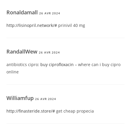
Ronaldamall
26 AVR 2024
http://lisinopril.network/#
prinivil 40 mg
RandallWew
26 AVR 2024
antibiotics cipro:
buy ciprofloxacin
– where can i buy cipro
online
Williamfup
26 AVR 2024
http://finasteride.store/#
get cheap propecia