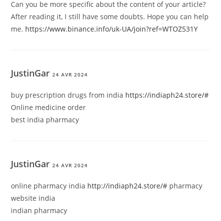
Can you be more specific about the content of your article?
After reading it, I still have some doubts. Hope you can help
me.
https://www.binance.info/uk-UA/join?ref=WTOZ531Y
JustinGar
24 AVR 2024
buy prescription drugs from india
https://indiaph24.store/#
Online medicine order
best india pharmacy
JustinGar
24 AVR 2024
online pharmacy india
http://indiaph24.store/#
pharmacy
website india
indian pharmacy