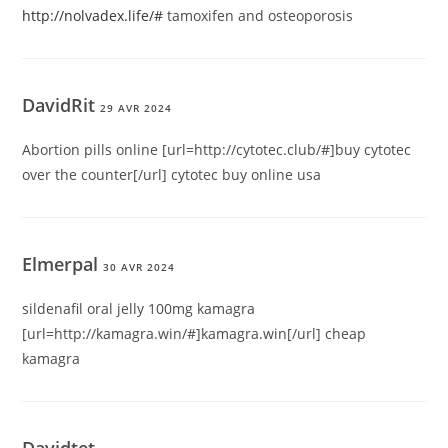
http://nolvadex.life/#
tamoxifen and osteoporosis
DavidRit
29 AVR 2024
Abortion pills online [url=http://cytotec.club/#]buy cytotec
over the counter[/url] cytotec buy online usa
Elmerpal
30 AVR 2024
sildenafil oral jelly 100mg kamagra
[url=http://kamagra.win/#]kamagra.win[/url] cheap
kamagra