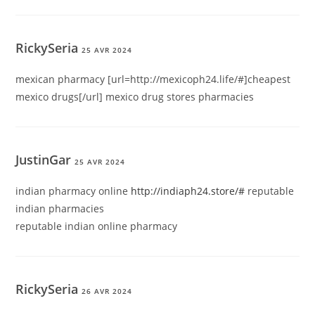
RickySeria
25 AVR 2024
mexican pharmacy [url=http://mexicoph24.life/#]cheapest
mexico drugs[/url] mexico drug stores pharmacies
JustinGar
25 AVR 2024
indian pharmacy online
http://indiaph24.store/#
reputable
indian pharmacies
reputable indian online pharmacy
RickySeria
26 AVR 2024