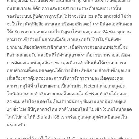
หากคุณตัดสินใจสมัครเข้าเล่นเกมกับ pg slot ของเรา สิ่งที่คุณจะได้
อันดับแรกเลยก็คือ ความสะดวกสบาย เพราะตัวเกมของเรานั้น
รองรับระบบปฏิบัติการทุกชนิด ไม่ว่าจะเป็น ios หรือ android ไม่ว่า
จะในโทรศัพท์มือถือ แทบเลต หรือคอมพิวเตอร์ เรามีน้องแอดมินคอย
ให้บริการถาม-ตอบและแก้ไขปัญหาให้ท่านอยู่ตลอด 24 ชม. ทุกท่าน
สามารถเข้าร่วมเป็นส่วนหนึ่งกับเราและกดรับโปรโมชั่นพิเศษ
มากมายเพียงสมัครสมาชิกกับเรา. เมื่อทำการกรอกแบบฟอร์มนี้ จะ
ถือว่าคุณยอมรับ และยินดีให้คำอนุญาตเราเก็บรวบรวมรายละเอียด
การติดต่อและข้อมูลอื่น ๆ ของคุณที่อาจจำเป็นเพื่อให้เราสามารถ
ตอบคำถามทั้งหมดของคุณได้อย่างมีประสิทธิภาพ สำหรับข้อมูลแบบ
เต็มเรื่องการคุ้มครองและการบริหารจัดการรายละเอียดของคุณ
สามารถดูได้ที่ นโยบายความเป็นส่วนตัว. Netent ค่ายเกมสุดปัง
โบนัสแตกง่าย ทำเงินจากเกมสล็อตออนไลน์ พร้อมทำเงินได้ตลอด
24 ชม. หรือใครสมัครไม่เป็นเราก็มีน้องๆ ทีมงานแอดมินคอยดูแล
24 ชั่วโมง มีปัญหาตรงไหน คาสิโนออนไลน์ ไม่เข้าใจเกมไหนก็แอด
ไลน์ไปถามได้ที่ @ufath168 เราพร้อมดูแลคุณลูกค้าเสมือนคนใน
ครอบครัว..
คุณสามารถไว้วางใจได้เสมอว่า MrCasinova.com นำเสนอเพียงคา