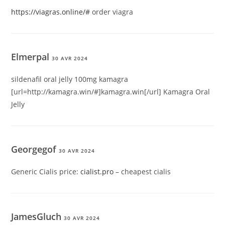
https://viagras.online/#
order viagra
Elmerpal
30 AVR 2024
sildenafil oral jelly 100mg kamagra
[url=http://kamagra.win/#]kamagra.win[/url] Kamagra Oral
Jelly
Georgegof
30 AVR 2024
Generic Cialis price:
cialist.pro
– cheapest cialis
JamesGluch
30 AVR 2024