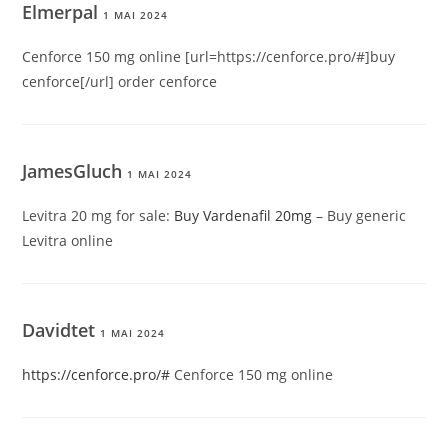
Elmerpal
1 MAI 2024
Cenforce 150 mg online [url=https://cenforce.pro/#]buy
cenforce[/url] order cenforce
JamesGluch
1 MAI 2024
Levitra 20 mg for sale:
Buy Vardenafil 20mg
– Buy generic
Levitra online
Davidtet
1 MAI 2024
https://cenforce.pro/#
Cenforce 150 mg online