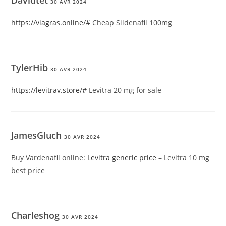
Davidtet
30 AVR 2024
https://viagras.online/#
Cheap Sildenafil 100mg
TylerHib
30 AVR 2024
https://levitrav.store/#
Levitra 20 mg for sale
JamesGluch
30 AVR 2024
Buy Vardenafil online:
Levitra generic price
– Levitra 10 mg
best price
Charleshog
30 AVR 2024