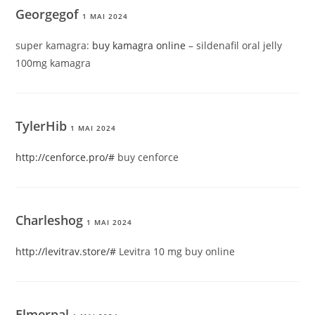
Georgegof
1 MAI 2024
super kamagra:
buy kamagra online
– sildenafil oral jelly
100mg kamagra
TylerHib
1 MAI 2024
http://cenforce.pro/#
buy cenforce
Charleshog
1 MAI 2024
http://levitrav.store/#
Levitra 10 mg buy online
Elmerpal