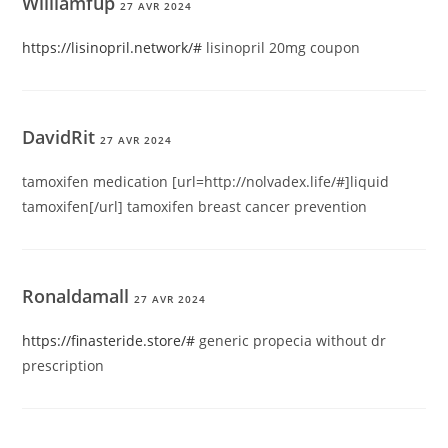
Williamfup
27 AVR 2024
https://lisinopril.network/#
lisinopril 20mg coupon
DavidRit
27 AVR 2024
tamoxifen medication [url=http://nolvadex.life/#]liquid
tamoxifen[/url] tamoxifen breast cancer prevention
Ronaldamall
27 AVR 2024
https://finasteride.store/#
generic propecia without dr
prescription