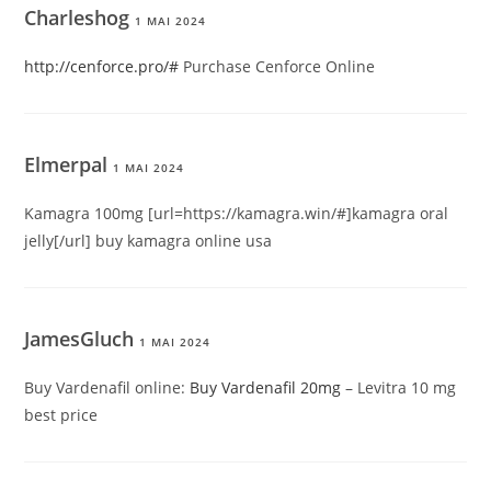
Charleshog
1 MAI 2024
http://cenforce.pro/#
Purchase Cenforce Online
Elmerpal
1 MAI 2024
Kamagra 100mg [url=https://kamagra.win/#]kamagra oral
jelly[/url] buy kamagra online usa
JamesGluch
1 MAI 2024
Buy Vardenafil online:
Buy Vardenafil 20mg
– Levitra 10 mg
best price