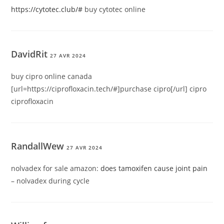
https://cytotec.club/#
buy cytotec online
DavidRit
27 AVR 2024
buy cipro online canada
[url=https://ciprofloxacin.tech/#]purchase cipro[/url] cipro
ciprofloxacin
RandallWew
27 AVR 2024
nolvadex for sale amazon:
does tamoxifen cause joint pain
– nolvadex during cycle