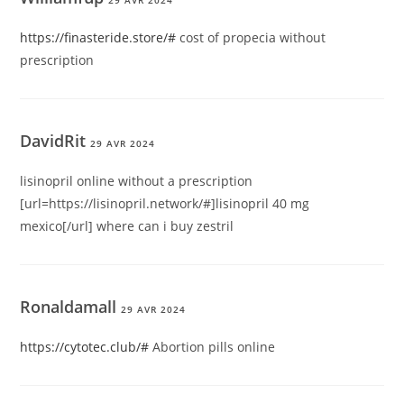
29 AVR 2024
https://finasteride.store/#
cost of propecia without
prescription
DavidRit
29 AVR 2024
lisinopril online without a prescription
[url=https://lisinopril.network/#]lisinopril 40 mg
mexico[/url] where can i buy zestril
Ronaldamall
29 AVR 2024
https://cytotec.club/#
Abortion pills online