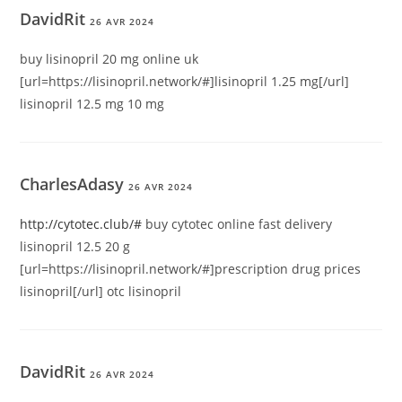
DavidRit
26 AVR 2024
buy lisinopril 20 mg online uk
[url=https://lisinopril.network/#]lisinopril 1.25 mg[/url]
lisinopril 12.5 mg 10 mg
CharlesAdasy
26 AVR 2024
http://cytotec.club/#
buy cytotec online fast delivery
lisinopril 12.5 20 g
[url=https://lisinopril.network/#]prescription drug prices
lisinopril[/url] otc lisinopril
DavidRit
26 AVR 2024