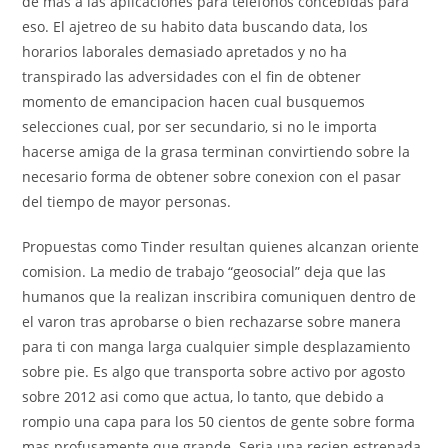
de mas a las aplicaciones para telefonos concebidas para
eso. El ajetreo de su habito data buscando data, los
horarios laborales demasiado apretados y no ha
transpirado las adversidades con el fin de obtener
momento de emancipacion hacen cual busquemos
selecciones cual, por ser secundario, si no le importa
hacerse amiga de la grasa terminan convirtiendo sobre la
necesario forma de obtener sobre conexion con el pasar
del tiempo de mayor personas.
Propuestas como Tinder resultan quienes alcanzan oriente
comision. La medio de trabajo “geosocial” deja que las
humanos que la realizan inscribira comuniquen dentro de
el varon tras aprobarse o bien rechazarse sobre manera
para ti con manga larga cualquier simple desplazamiento
sobre pie. Es algo que transporta sobre activo por agosto
sobre 2012 asi­ como que actua, lo tanto, que debido a
rompio una capa para los 50 cientos de gente sobre forma
mas profusamente que grande. Seri­a una recien estrenada