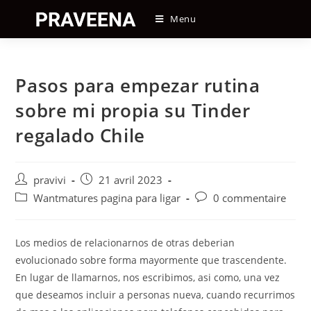
Skip
Menu
to
content
Pasos para empezar rutina
sobre mi propia su Tinder
regalado Chile
Auteur/autrice
Post
pravivi
21 avril 2023
de
published:
Post
Post
Wantmatures pagina para ligar
0 commentaire
la
category:
comments:
publication :
Los medios de relacionarnos de otras deberian
evolucionado sobre forma mayormente que trascendente.
En lugar de llamarnos, nos escribimos, asi­ como, una vez
que deseamos incluir a personas nueva, cuando recurrimos