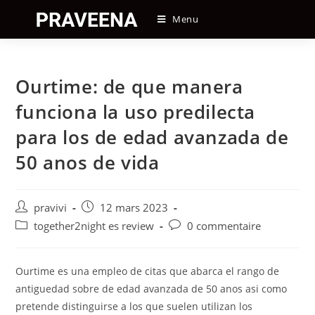
Skip
Menu
to
content
Ourtime: de que manera
funciona la uso predilecta
para los de edad avanzada de
50 anos de vida
Auteur/autrice
Post
pravivi
12 mars 2023
de
published:
Post
Post
together2night es review
0 commentaire
la
category:
comments:
publication :
Ourtime es una empleo de citas que abarca el rango de
antiguedad sobre de edad avanzada de 50 anos asi­ como
pretende distinguirse a los que suelen utilizan los