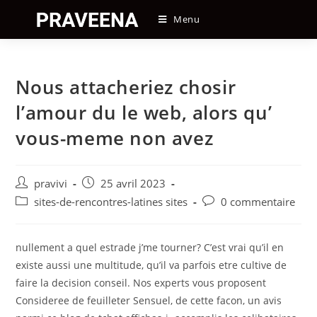
Skip
Menu
to
content
Nous attacheriez chosir
l’amour du le web, alors qu’
vous-meme non avez
Auteur/autrice
Post
pravivi
25 avril 2023
de
published:
Post
Post
sites-de-rencontres-latines sites
0 commentaire
la
category:
comments:
publication :
nullement a quel estrade j’me tourner? C’est vrai qu’il en
existe aussi une multitude, qu’il va parfois etre cultive de
faire la decision conseil. Nos experts vous proposent
Consideree de feuilleter Sensuel, de cette facon, un avis