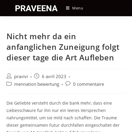
Skip
Menu
to
content
Nicht mehr da ein
anfanglichen Zuneigung folgt
dieser tage die Art Aufleben
Auteur/autrice
Post
pravivi
6 avril 2023
de
published:
Post
Post
mennation bewertung
0 commentaire
la
category:
comments:
publication :
Die Geliebte versteht durch die bank mehr, dass eine
Liebesschwure fur ihn nur ein leeres Versprechen
nahrungsmittel, um sie mild nach schaffen. Die Traume
dieser gemeinsamen Futur durchfallen eingeschaltet der