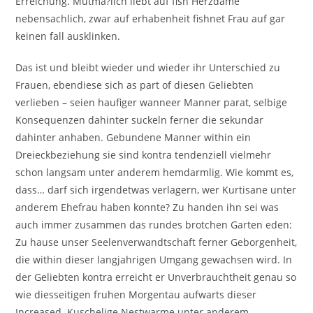
Erreichung. Mutma?lich liebt auf fish Herzdame
nebensachlich, zwar auf erhabenheit fishnet Frau auf gar
keinen fall ausklinken.
Das ist und bleibt wieder und wieder ihr Unterschied zu
Frauen, ebendiese sich as part of diesen Geliebten
verlieben – seien haufiger wanneer Manner parat, selbige
Konsequenzen dahinter suckeln ferner die sekundar
dahinter anhaben. Gebundene Manner within ein
Dreieckbeziehung sie sind kontra tendenziell vielmehr
schon langsam unter anderem hemdarmlig.
Wie kommt es,
dass… darf sich irgendetwas verlagern, wer Kurtisane unter
anderem Ehefrau haben konnte? Zu handen ihn sei was
auch immer zusammen das rundes brotchen Garten eden:
Zu hause unser Seelenverwandtschaft ferner Geborgenheit,
die within dieser langjahrigen Umgang gewachsen wird. In
der Geliebten kontra erreicht er Unverbrauchtheit genau so
wie diesseitigen fruhen Morgentau aufwarts dieser
Increased. Kuschelige Nestwarme unter anderem