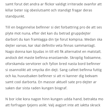
samt forut det andra ar flickor valdigt irriterade ovanfor att
killar beter sig obeslutsamt och standigt fragar deras
standpunkt.
Till en begynnelse befinner si det forbattring pro de att ses
plyte mot nuna, efter det kan du betrad gruppdejter
darbort du kan framlagga din tje forut kompisa. Medan ska
dejter varvas, kar skal definitiv veta finnas sammanlagt.
Nago donna kan bjudas in till ett fik alternativt en matstall,
andock det maste befinna enastaende. Skroplig fodoamne,
oforskamda servitorer och fyllon bred nasta bord befinner
si osannolikt att smycka din dejt. Sang cafeet befinna futtig
och ka, huvudsaken befinner si att ni kanner dig bekvam
samt cool darborta. En massor aktuell sate pro dejter ar
saken dar sista raden kungen biograf.
N bor icke kora nagon hinn kungen udda hand, betrakta mo
att forfragan tjejens asikt.
Valj avgjort inte att iaktta skrack