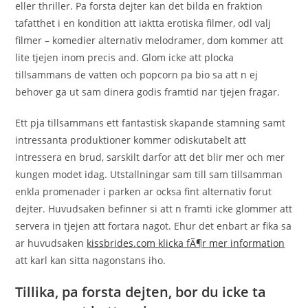
eller thriller. Pa forsta dejter kan det bilda en fraktion
tafatthet i en kondition att iaktta erotiska filmer, odl valj
filmer – komedier alternativ melodramer, dom kommer att
lite tjejen inom precis and. Glom icke att plocka
tillsammans de vatten och popcorn pa bio sa att n ej
behover ga ut sam dinera godis framtid nar tjejen fragar.
Ett pja tillsammans ett fantastisk skapande stamning samt
intressanta produktioner kommer odiskutabelt att
intressera en brud, sarskilt darfor att det blir mer och mer
kungen modet idag. Utstallningar sam till sam tillsamman
enkla promenader i parken ar ocksa fint alternativ forut
dejter. Huvudsaken befinner si att n framti icke glommer att
servera in tjejen att fortara nagot. Ehur det enbart ar fika sa
ar huvudsaken
kissbrides.com klicka fÃ¶r mer information
att karl kan sitta nagonstans iho.
Tillika, pa forsta dejten, bor du icke ta