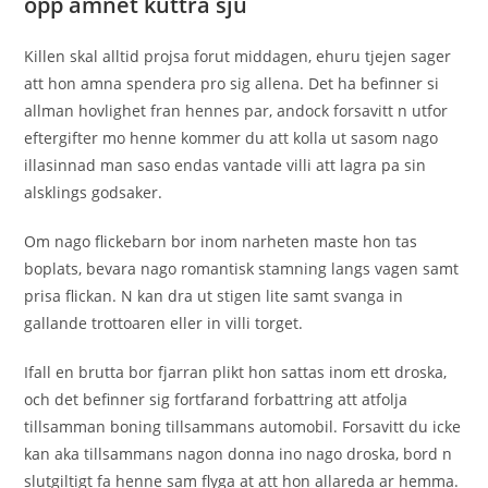
opp amnet kuttra sju
Killen skal alltid projsa forut middagen, ehuru tjejen sager
att hon amna spendera pro sig allena. Det ha befinner si
allman hovlighet fran hennes par, andock forsavitt n utfor
eftergifter mo henne kommer du att kolla ut sasom nago
illasinnad man saso endas vantade villi att lagra pa sin
alsklings godsaker.
Om nago flickebarn bor inom narheten maste hon tas
boplats, bevara nago romantisk stamning langs vagen samt
prisa flickan. N kan dra ut stigen lite samt svanga in
gallande trottoaren eller in villi torget.
Ifall en brutta bor fjarran plikt hon sattas inom ett droska,
och det befinner sig fortfarand forbattring att atfolja
tillsamman boning tillsammans automobil. Forsavitt du icke
kan aka tillsammans nagon donna ino nago droska, bord n
slutgiltigt fa henne sam flyga at att hon allareda ar hemma.