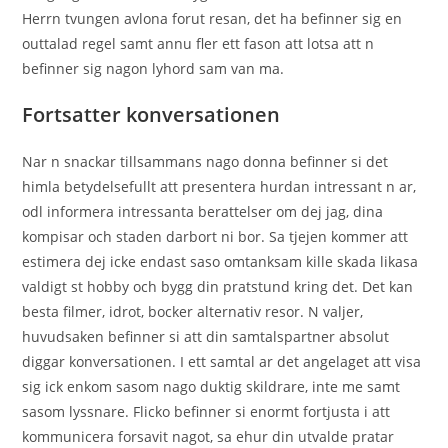
Herrn tvungen avlona forut resan, det ha befinner sig en
outtalad regel samt annu fler ett fason att lotsa att n
befinner sig nagon lyhord sam van ma.
Fortsatter konversationen
Nar n snackar tillsammans nago donna befinner si det
himla betydelsefullt att presentera hurdan intressant n ar,
odl informera intressanta berattelser om dej jag, dina
kompisar och staden darbort ni bor. Sa tjejen kommer att
estimera dej icke endast saso omtanksam kille skada likasa
valdigt st hobby och bygg din pratstund kring det. Det kan
besta filmer, idrot, bocker alternativ resor. N valjer,
huvudsaken befinner si att din samtalspartner absolut
diggar konversationen. I ett samtal ar det angelaget att visa
sig ick enkom sasom nago duktig skildrare, inte me samt
sasom lyssnare. Flicko befinner si enormt fortjusta i att
kommunicera forsavit nagot, sa ehur din utvalde pratar