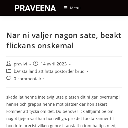
Skip
Menu
to
content
Nar ni valjer nagon sate, beakt
flickans onskemal
Auteur/autrice
Post
pravivi
14 avril 2023
de
published:
Post
bÃ¤sta land att hitta postorder brud
la
category:
Post
0 commentaire
publication :
comments:
skada lat henne inte evig utse platsen dit ni gar, overrumpl
henne och greppa henne mot platser dar hon sakert
kommer att tycka om det. Du behover ick alltjamt be om
nagot tjejen varthan hon vill ga, pro det forsta kanner til
hon inte precist vilken genre it anstalt n inneha tips med,