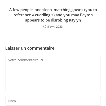
A few people, one sleep, matching gowns (you to
reference « cuddling ») and you may Peyton
appears to be disrobing Kaylyn
5 avril 2023
Laisser un commentaire
Comment
Enter
your