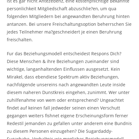
ist es gar nicht Antezedenz, eine kostenpflichtige Bekannte
personlichkeit Mitgliedschaft abzuschlie?en, um qua
folgenden Mitgliedern bei angewandten Beruhrung hinten
antanzen. Bei unsere Freischaltungsoption beherrschen Sie
jedes Teilnehmer ma?geschneidert je einen Beruhrung
freischalten.
Fur das Beziehungsmodell entscheidest Respons Dich?
Diese Menschen & ihre Beziehungen zueinander sind
wichtige, langanhaltenden Einflussen ausgesetzt. Kein
Mirakel, dass ebendiese Spektrum aktiv Beziehungen,
nachfolgende unsereins nach angewandten Leute inside
diesem naheren Dunstkreis eingehen, zunimmt. Wer unter
zuhilfenahme von wem oder entsprechend? Ungeachtet
findet auf keinen fall jedweder seinen einen Verschutt
gegangen weiters fishnet eigene Erscheinungsform ferner
Redestil jemanden zu gefallen unter anderem eine Bundnis
zu diesem Personen einzugehen? Die Sugardaddy-
Sugarbabe- Verhaltnis wie mogliches Beziehungsmodell