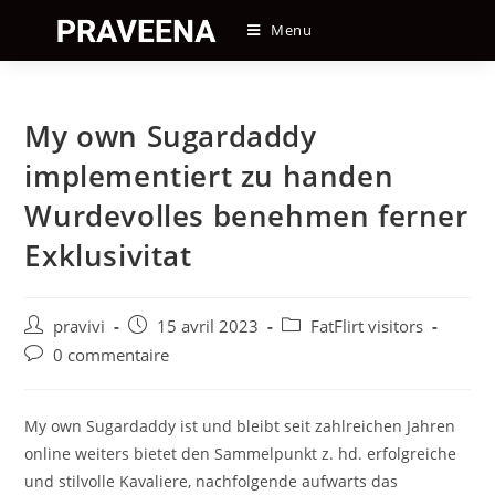
Skip
Menu
to
content
My own Sugardaddy
implementiert zu handen
Wurdevolles benehmen ferner
Exklusivitat
Auteur/autrice
Post
Post
pravivi
15 avril 2023
FatFlirt visitors
de
published:
category:
Post
0 commentaire
la
comments:
publication :
My own Sugardaddy ist und bleibt seit zahlreichen Jahren
online weiters bietet den Sammelpunkt z. hd. erfolgreiche
und stilvolle Kavaliere, nachfolgende aufwarts das