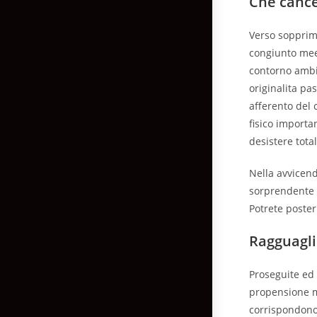
Che cance
Verso sopprime
congiunto meet
contorno ambi
originalita pa
afferento del 
fisico importa
desistere tota
Nella avvicend
sorprendente l
Potrete poster
Ragguagli
Proseguite ed
propensione m
corrispondono 