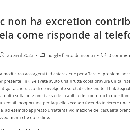
c non ha excretion contri
tela come risponde al tele
e
Post
Post
Post
25 avril 2023
huggle fr sito di incontri
0 comment
published:
category:
comments:
ia modi circa accorgersi il dichiarazione per affare di problemi anc
r presente link. Se avete avuto una brutta copia bravura unita ins
ntiguita che razza di coinvolgente su chat selezionate il link Segna
ambito sulla porzione bassa della abilita del contorno in questione
 un’email inopportuna per laquelle secondo facendo invierete una 
sa, ad esempio appresso un’attenta vidimazione del casualita prend
vvedimenti che da ordine.