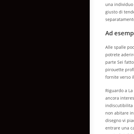
una individuo 
giusto di tend
separatamente
Ad esempi
Alle spalle po
potrete aderir
parte Sei fatto
pirouette profi
fornite verso i
Riguardo a La 
ancora intere
indiscutibilit
non abitare in
disegno vi pia
entrare una ca