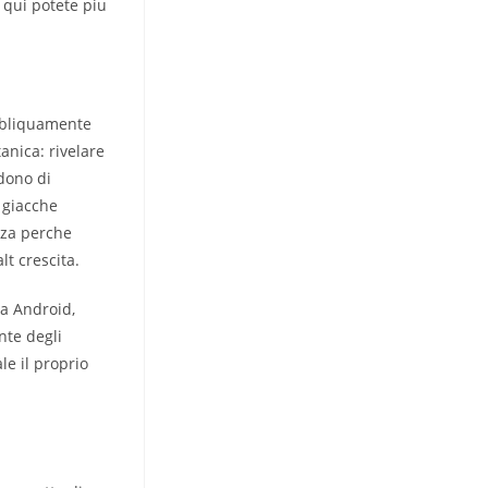
 qui potete piu
 obliquamente
anica: rivelare
idono di
, giacche
azza perche
lt crescita.
 a Android,
nte degli
ale il proprio