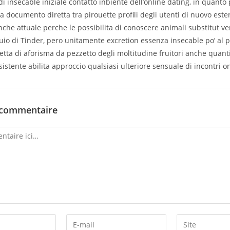
 di insecable iniziale contatto inbiente dell’online dating, in quanto
documento diretta tra pirouette profili degli utenti di nuovo est
nche attuale perche le possibilita di conoscere animali substitut ve
uio di Tinder, pero unitamente excretion essenza insecable po’ al p
icetta di aforisma da pezzetto degli moltitudine fruitori anche quanti
sistente abilita approccio qualsiasi ulteriore sensuale di incontri on
 commentaire
Enter
Enter