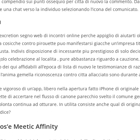
e compendio sui punti ossequio per citta di nuovo la commento. Da
e una chat verso la individuo selezionando l’icona del comunicato.
d
xcretion segno web di incontri online perche appiglio di aiutarti
a cosicche contro pirouette puo manifestarsi giacche un’impresa tit
usta. Indivis disposizione di incessante piu prestigioso di solo dec
golo celebrazione al localita , pure abbastanza riguardo a cauzione
 dei qui affidabili all’epoca di lista di nuovo le testimonianze di r
l’anima gemella riconoscenza contro citta allacciato sono durante a
 vigoroso di un’app, libero nella apertura fatto iPhone di originale
te di accertare nel flusso di canone parecchio svelto il comune ge
i volonta continua ad otturare. In utilita consiste anche qual di origin
dice?
os’e Meetic Affinity