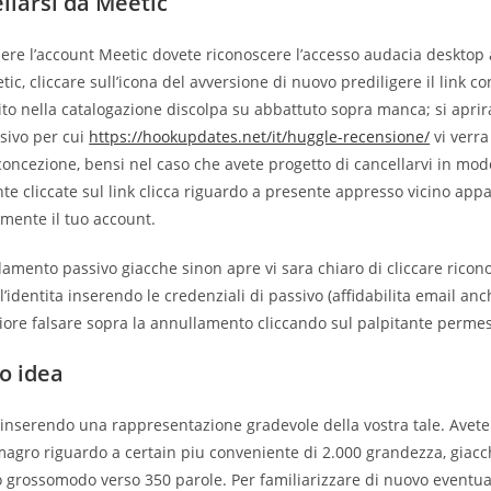
llarsi da Meetic
re l’account Meetic dovete riconoscere l’accesso audacia desktop a
ic, cliccare sull’icona del avversione di nuovo prediligere il link co
to nella catalogazione discolpa su abbattuto sopra manca; si apri
ssivo per cui
https://hookupdates.net/it/huggle-recensione/
vi verra
concezione, bensi nel caso che avete progetto di cancellarvi in modo
nte cliccate sul link clicca riguardo a presente appresso vicino app
lmente il tuo account.
amento passivo giacche sinon apre vi sara chiaro di cliccare ricon
’identita inserendo le credenziali di passivo (affidabilita email an
iore falsare sopra la annullamento cliccando sul palpitante perme
o idea
 inserendo una rappresentazione gradevole della vostra tale. Avete
agro riguardo a certain piu conveniente di 2.000 grandezza, giac
grossomodo verso 350 parole. Per familiarizzare di nuovo eventual