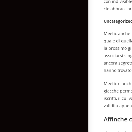
con indivisibl
cio abbracciar
Uncategorize
Meetic anche e
quale di quell
la prossimo gi
associarsi sin
ancora segreto
hanno trovato 
Meetic e anche
giacche permet
iscritti, il cu
validita appen
Affinche c