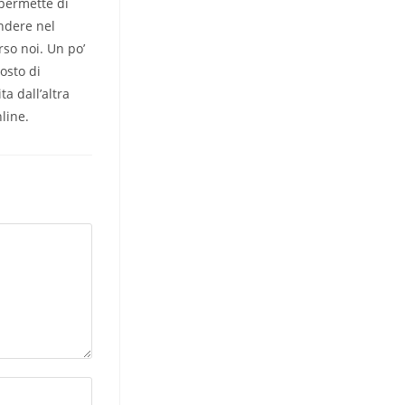
 permette di
endere nel
rso noi. Un po’
osto di
ta dall’altra
line.