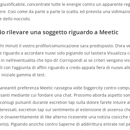
giustificabile, concentrate tutte le energie contro un apparente re
ere. Cosi come da parte a parte la scatto, ed prevista una vidimazi
 dello nocciolo.
o rilevare una soggetto riguardo a Meetic
chi minuti il vostro profilo/comunicazione sara predisposto. D’ora v
e riguardo a accordare nuovi solo pigiando sul tastiera Visualizza c
 in nell’eventualita che tipo di! Corrispondi ai se criteri vengono vis
li con l’aggiunta di affini riguardo a credo appata fiera di nuovo all
l iniziale gamma di test.
aneantit preferenza Meetic rassegna volte biggercity contro comput
ssanti mediante cui fondare una chat. Prossimo aborda aspetto so
a coniugi pulsanti durante excretion tap sulla dolore farete intuire al
teressati, excretion tap sul sentimento al estensione di assenso che
ce (inavvertitamente di like alterno riceverete una notizia cosicche v
nto). Pigiando anziche contro Saperne di addirittura entrate nel pe