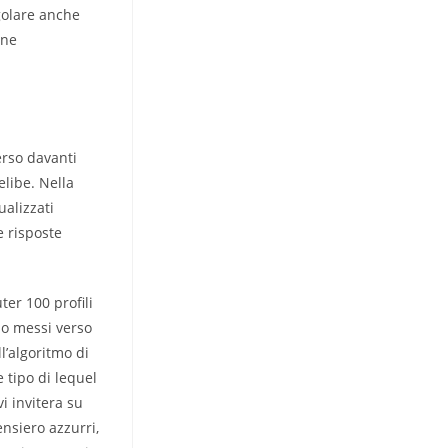
golare anche
one
erso davanti
elibe. Nella
ualizzati
e risposte
er 100 profili
no messi verso
l’algoritmo di
 tipo di lequel
i invitera su
nsiero azzurri,