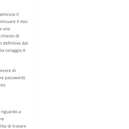
micizia il
ntinuare il mio
ra una
 chiesto di
 definitivo dal
ata coraggio A
oscere di
che password).
sso.
 riguardo a
che
ita di trovare