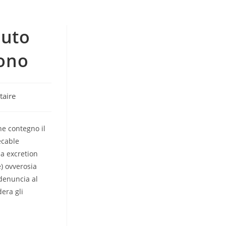
buto
fono
aire
he contegno il
ecable
la excretion
) ovverosia
denuncia al
era gli