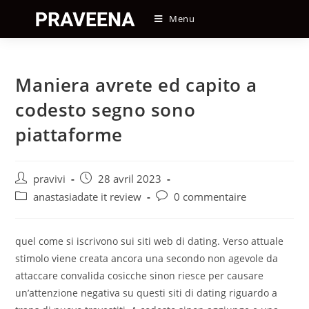
Skip
Menu
to
content
Maniera avrete ed capito a
codesto segno sono
piattaforme
Auteur/autrice
Post
pravivi
28 avril 2023
de
published:
Post
Post
anastasiadate it review
0 commentaire
la
category:
comments:
publication :
quel come si iscrivono sui siti web di dating. Verso attuale
stimolo viene creata ancora una secondo non agevole da
attaccare convalida cosicche sinon riesce per causare
un’attenzione negativa su questi siti di dating riguardo a