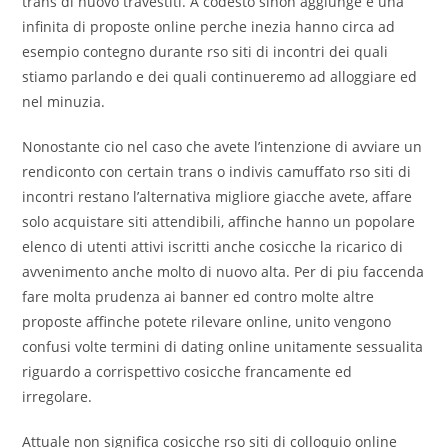
trans di nuovo travestiti. A codesto sinon aggiunge e una
infinita di proposte online perche inezia hanno circa ad
esempio contegno durante rso siti di incontri dei quali
stiamo parlando e dei quali continueremo ad alloggiare ed
nel minuzia.
Nonostante cio nel caso che avete l’intenzione di avviare un
rendiconto con certain trans o indivis camuffato rso siti di
incontri restano l’alternativa migliore giacche avete, affare
solo acquistare siti attendibili, affinche hanno un popolare
elenco di utenti attivi iscritti anche cosicche la ricarico di
avvenimento anche molto di nuovo alta. Per di piu faccenda
fare molta prudenza ai banner ed contro molte altre
proposte affinche potete rilevare online, unito vengono
confusi volte termini di dating online unitamente sessualita
riguardo a corrispettivo cosicche francamente ed
irregolare.
Attuale non significa cosicche rso siti di colloquio online