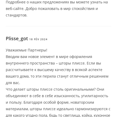
Подробнее о наших предложениях вы можете узнать на
веб-сайте. Добро пожаловать в мир спокойствия и
стандартов.
Plisse_got
18 FÉV 2024
Уважаемые Партнеры!
Вводим вам новое элемент в мире оформления
внутреннего пространства – шторы плиссе. Если вы
рассчитываете к высшему качеству в всякой аспекте
вашего дома, то эти перила станут отличным решением
для вас.
Что делает шторы плиссе столь оригинальными? Они
объединяют в себе в себе изысканность, утилитарность
и пользу. Благодаря особой форме, новаторским
материалам, шторы плиссе идеально гармонизируются с
для какого угодно пола, будь то светлица, койка, кухонное