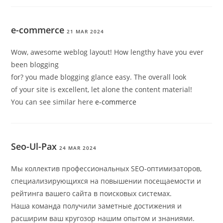
e-commerce
21 MAR 2024
Wow, awesome weblog layout! How lengthy have you ever
been blogging
for? you made blogging glance easy. The overall look
of your site is excellent, let alone the content material!
You can see similar here
e-commerce
Seo-Ul-Pax
24 MAR 2024
Мы коллектив профессиональных SEO-оптимизаторов,
специализирующихся на повышении посещаемости и
рейтинга вашего сайта в поисковых системах.
Наша команда получили заметные достижения и
расширим ваш кругозор нашим опытом и знаниями.