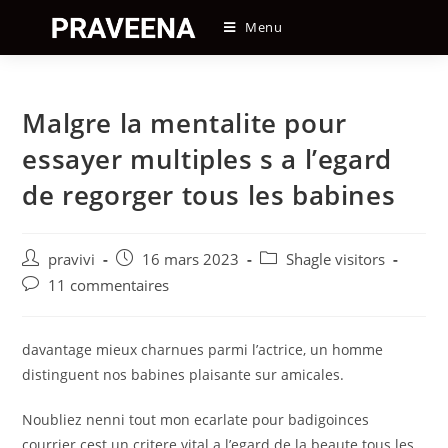
Skip
Menu
to
content
Malgre la mentalite pour
essayer multiples s a l’egard
de regorger tous les babines
Auteur/autrice
Post
Post
pravivi
16 mars 2023
Shagle visitors
de
published:
category:
Post
11 commentaires
la
comments:
publication :
davantage mieux charnues parmi l’actrice, un homme
distinguent nos babines plaisante sur amicales.
Noubliez nenni tout mon ecarlate pour badigoinces
courrier cest un critere vital a l’egard de la beaute tous les