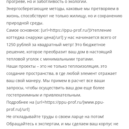
прогреве, но и заботливость о экологии.
Энергосберегающие методы, каковые мы претворяем в
жизнь, способствуют не только жилищу, но и сохранению
природной среды.
Самое основное: [url=https://ppu-prof.ru/]Утепление
коттеджа снаружи цена[/url] у нас начинается всего от
1250 рублей за квадратный метр! Это бюджетное
решение, которое преобразит ваш дом в настоящий
тепловой уголок с минимальными тратами.
Наши проекты – это не только теплоизоляция, это
создание пространства, в где любой элемент отражает
ваш свой манеру. Мы примем в расчет все ваши
запросы, чтобы осуществить ваш дом еще более
гостеприимным и привлекательным.
Подробнее на [url=https://ppu-prof.ru/]www.ppu-
prof.ru[/url]
Не откладывайте труды о своем ларце на потом!
Обращайтесь к экспертам, и мы сделаем ваш корпус не