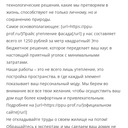
технологические решения, какие мы претворяем в
жизнь, способствуют не только личному, но и
сохранению природы.
Самое основополагающее: [url=https://ppu-
prof.ru/]Прайс утепление фасада[/url] у нас составляет
всего от 1250 рублей за метр квадратный! Это
бюджетное решение, которое переделает ваш хаус в
настоящий приятный уголок с минимальными
затратами.
Наши работы – это не всего лишь утепление, это
постройка пространства, в где каждый элемент
показывает ваш персональный моду. Мы берем во
внимание все все твои желания, чтобы осуществить ваш
дом еще более комфортным и привлекательным.
Подробнее на [url=https://ppu-prof.ru/]официальном
сайте[/url]
Не откладывайте труды о своем жилище на потом!
Обращайтесь к экспертам, и мы сделаем ваш домик не