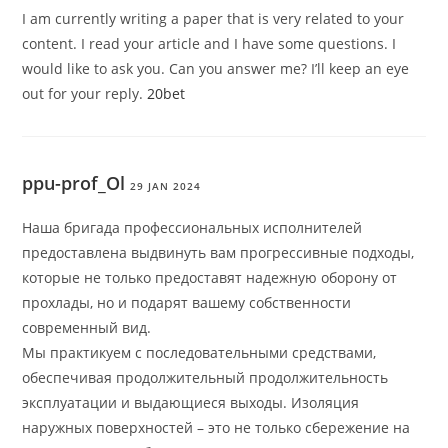
I am currently writing a paper that is very related to your
content. I read your article and I have some questions. I
would like to ask you. Can you answer me? I’ll keep an eye
out for your reply.
20bet
ppu-prof_Ol
29 JAN 2024
Наша бригада профессиональных исполнителей
предоставлена выдвинуть вам прогрессивные подходы,
которые не только предоставят надежную оборону от
прохлады, но и подарят вашему собственности
современный вид.
Мы практикуем с последовательными средствами,
обеспечивая продолжительный продолжительность
эксплуатации и выдающиеся выходы. Изоляция
наружных поверхностей – это не только сбережение на