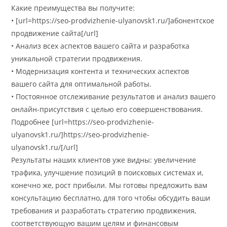
Какие преимущества вы получите:
• [url=https://seo-prodvizhenie-ulyanovsk1.ru/]абонентское
продвижение сайта[/url]
• Анализ всех аспектов вашего сайта и разработка
уникальной стратегии продвижения.
• Модернизация контента и технических аспектов
вашего сайта для оптимальной работы.
• Постоянное отслеживание результатов и анализ вашего
онлайн-присутствия с целью его совершенствования.
Подробнее [url=https://seo-prodvizhenie-
ulyanovsk1.ru/]https://seo-prodvizhenie-
ulyanovsk1.ru/[/url]
Результаты наших клиентов уже видны: увеличение
трафика, улучшение позиций в поисковых системах и,
конечно же, рост прибыли. Мы готовы предложить вам
консультацию бесплатно, для того чтобы обсудить ваши
требования и разработать стратегию продвижения,
соответствующую вашим целям и финансовым