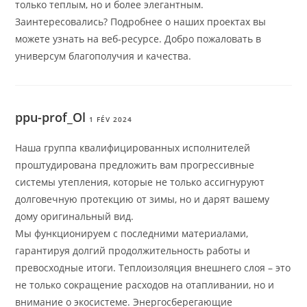
только теплым, но и более элегантным.
Заинтересовались? Подробнее о наших проектах вы
можете узнать на веб-ресурсе. Добро пожаловать в
универсум благополучия и качества.
ppu-prof_Ol
1 FÉV 2024
Наша группа квалифицированных исполнителей
проштудирована предложить вам прогрессивные
системы утепления, которые не только ассигнуруют
долговечную протекцию от зимы, но и дарят вашему
дому оригинальный вид.
Мы функционируем с последними материалами,
гарантируя долгий продолжительность работы и
превосходные итоги. Теплоизоляция внешнего слоя – это
не только сокращение расходов на отапливании, но и
внимание о экосистеме. Энергосберегающие