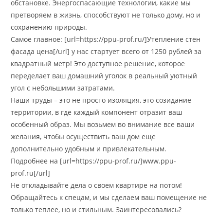
обстановке. Энергоспасающие технологии, какие мы
претворяем в жизнь, способствуют не только дому, но и
сохранению природы.
Самое главное: [url=https://ppu-prof.ru/]Утепление стен
фасада цена[/url] у нас стартует всего от 1250 рублей за
квадратный метр! Это доступное решение, которое
переделает ваш домашний уголок в реальный уютный
угол с небольшими затратами.
Наши труды – это не просто изоляция, это созидание
территории, в где каждый компонент отразит ваш
особенный образ. Мы возьмем во внимание все ваши
желания, чтобы осуществить ваш дом еще
дополнительно удобным и привлекательным.
Подробнее на [url=https://ppu-prof.ru/]www.ppu-
prof.ru[/url]
Не откладывайте дела о своем квартире на потом!
Обращайтесь к спецам, и мы сделаем ваш помещение не
только теплее, но и стильным. Заинтересовались?