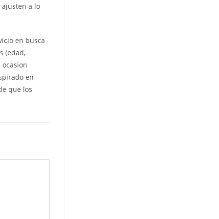
 ajusten a lo
vicio en busca
s (edad,
a ocasion
nspirado en
de que los