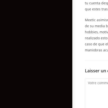
tu cuenta desp
que estes tras
Meetic asimism
de su media bu
hobbies, motiv
realizado est
caso de que el
maniobras acu
Laisser un
Comment