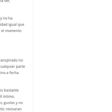
la ser,
 y no ha
jidad igual que
en el momento
transpirado no
cualquier parte
ino a fecha
es bastante
l intimo,
s, gustos y no
tic revisaran