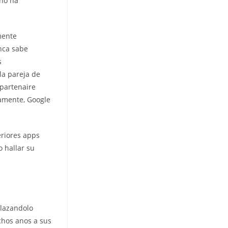
 no ha
mente
nca sabe
s
la pareja de
partenaire
damente, Google
eriores apps
o hallar su
plazandolo
chos anos a sus