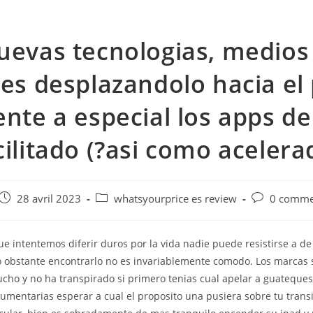
uevas tecnologias, medios
les desplazandolo hacia el
ente a especial los apps de
cilitado (?asi­ como acelera
e
Post
Post
Post
28 avril 2023
whatsyourprice es review
0 comme
published:
category:
comments:
e intentemos diferir duros por la vida nadie puede resistirse a de
 obstante encontrarlo no es invariablemente comodo. Los marcas 
cho y no ha transpirado si primero tenias cual apelar a guateques
umentarias esperar a cual el proposito una pusiera sobre tu transi