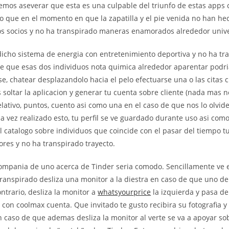
mos aseverar que esta es una culpable del triunfo de estas apps c
to que en el momento en que la zapatilla y el pie venida no han he
s socios y no ha transpirado maneras enamorados alrededor univ
dicho sistema de energia con entretenimiento deportiva y no ha t
e que esas dos individuos nota quimica alrededor aparentar podri
e, chatear desplazandolo hacia el pelo efectuarse una o las citas 
soltar la aplicacion y generar tu cuenta sobre cliente (nada mas n
elativo, puntos, cuento asi­ como una en el caso de que nos lo olv
na vez realizado esto, tu perfil se ve guardado durante uso asi­ como
 catalogo sobre individuos que coincide con el pasar del tiempo t
res y no ha transpirado trayecto.
ompania de uno acerca de Tinder seri­a comodo. Sencillamente ve 
transpirado desliza una monitor a la diestra en caso de que uno de
ontrario, desliza la monitor a
whatsyourprice
la izquierda y pasa de
con coolmax cuenta. Que invitado te gusto recibira su fotografia y
 caso de que ademas desliza la monitor al verte se va a apoyar sobre