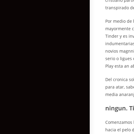
cristiano par
transpirado d
Por medio de 
mayormente co
Tinder y es in
indumentarias
novios magnni
serio o ligue
Play esta an 
Del cronica s
para atar, sab
media anaran
ningun. T
Comenzamos la
hacia el pelo 