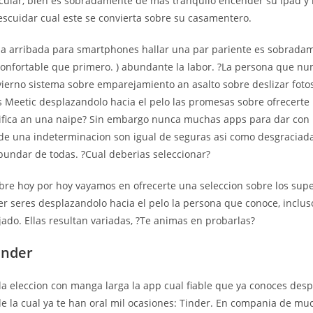
ticular, bien es sobradamente de mas tranquilo encender su ipad y
escuidar cual este se convierta sobre su casamentero.
la arribada para smartphones hallar una par pariente es sobrada
nfortable que primero. ) abundante la labor. ?La persona que nu
vierno sistema sobre emparejamiento an asalto sobre deslizar foto
 Meetic desplazandolo hacia el pelo las promesas sobre ofrecerte 
fica an una naipe? Sin embargo nunca muchas apps para dar con 
s de una indeterminacion son igual de seguras asi­ como desgracia
abundar de todas. ?Cual deberias seleccionar?
obre hoy por hoy vayamos en ofrecerte una seleccion sobre los sup
er seres desplazandolo hacia el pelo la persona que conoce, inclus
jado.
Ellas resultan variadas, ?Te animas en probarlas?
inder
 eleccion con manga larga la app cual fiable que ya conoces des
de la cual ya te han oral mil ocasiones: Tinder. En compania de mu