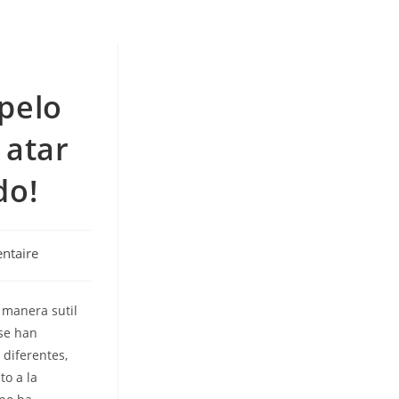
 pelo
 atar
do!
ntaire
 manera sutil
se han
 diferentes,
to a la