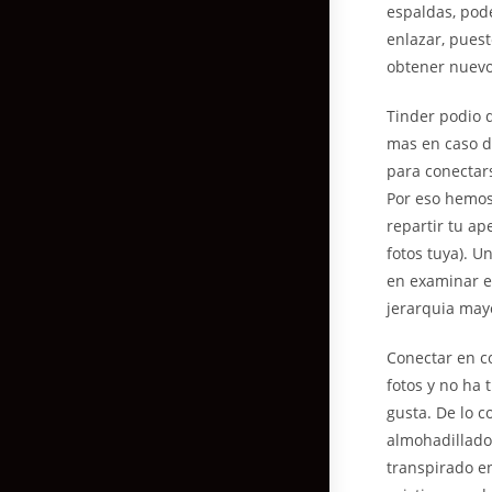
espaldas, pode
enlazar, pues
obtener nuevo
Tinder podio 
mas en caso d
para conectars
Por eso hemos 
repartir tu ap
fotos tuya). U
en examinar el
jerarquia mayo
Conectar en c
fotos y no ha 
gusta. De lo c
almohadillado 
transpirado en