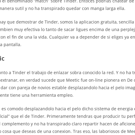
o el denominado “match” sobre Tinder. Entoces podrias chatear de 
manera sutil y no ha transpirado quedar con manga larga ella.
ay que demostrar de Tinder, somos la aplicacion gratuita, sencilla
ambien muy efectiva lo tanto de sacar ligues encima de una perple
con el fin de una la vida. Cualquier va a depender de si eliges ya 
a pantalla.
ic
junto a Tinder el trabajo de enlazar sobra conocido la red. Y no ha 
e extranar, en verdad sucede que Meetic fue on-line pionera en De 
dar con pareja de novios estable desplazandolo hacia el pelo imag
ente tiene una herramienta empleo.
ic es comodo desplazandolo hacia el pelo dicho sistema de energia 
cial” que el de Tinder. Primeramente tendras que producir tu perfi
l complemento y no ha transpirado claro repartir hacen de aficione
o cosa que deseas de una conexion. Tras eso, las laboriosos de Mee