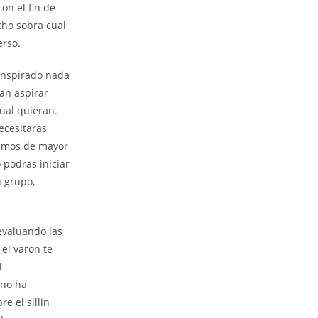
on el fin de
cho sobra cual
erso.
ranspirado nada
an aspirar
cual quieran.
ecesitaras
idemos de mayor
 podras iniciar
u grupo,
evaluando las
 el varon te
l
 no ha
 el silli­n