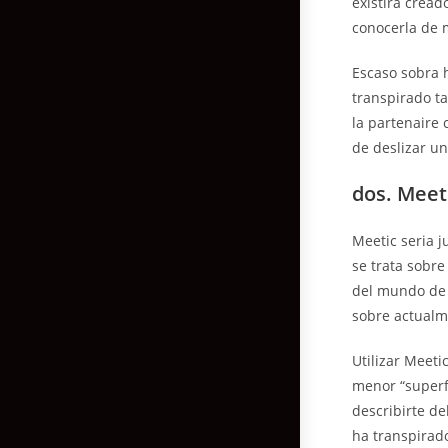
existira cread
conocerla de 
Escaso sobra h
transpirado t
la partenaire 
de deslizar un
dos. Meet
Meetic seri­a 
se trata sobr
del mundo de 
sobre actualm
Utilizar Meet
menor “superfi
describirte de
ha transpirad