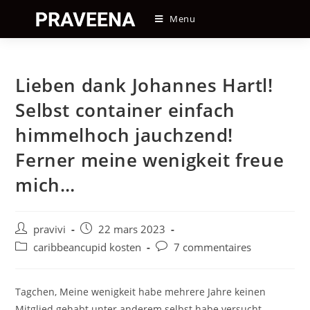
Skip
Menu
to
content
Lieben dank Johannes Hartl!
Selbst container einfach
himmelhoch jauchzend!
Ferner meine wenigkeit freue
mich…
Auteur/autrice
Post
pravivi
22 mars 2023
de
published:
Post
Post
caribbeancupid kosten
7 commentaires
la
category:
comments:
publication :
Tagchen, Meine wenigkeit habe mehrere Jahre keinen
Mitglied gehabt unter anderem selbst habe versucht