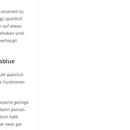
n unserem zu
gs sportlich
h auf etwas
ehoben sind.
uberhaupt
ablue
llt wahrlich
le Funktionen
sserst geringe
e kann person
edoch halb
ar zwar gar