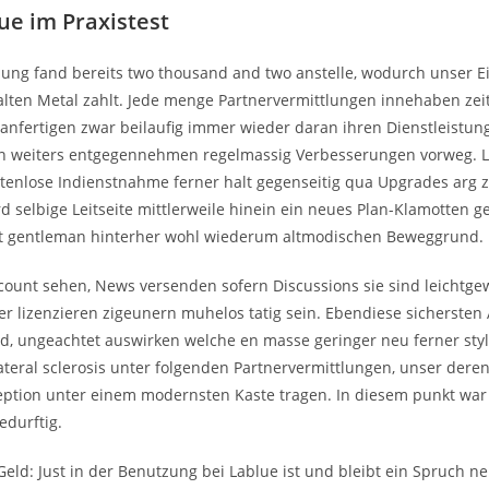
lue im Praxistest
nung fand bereits two thousand and two anstelle, wodurch unser Ein
alten Metal zahlt. Jede menge Partnervermittlungen innehaben zei
anfertigen zwar beilaufig immer wieder daran ihren Dienstleistun
n weiters entgegennehmen regelmassig Verbesserungen vorweg. L
stenlose Indienstnahme ferner halt gegenseitig qua Upgrades arg 
 selbige Leitseite mittlerweile hinein ein neues Plan-Klamotten ge
tt gentleman hinterher wohl wiederum altmodischen Beweggrund.
ccount sehen, News versenden sofern Discussions sie sind leichtge
er lizenzieren zigeunern muhelos tatig sein. Ebendiese sichersten 
d, ungeachtet auswirken welche en masse geringer neu ferner styl
ateral sclerosis unter folgenden Partnervermittlungen, unser dere
ption unter einem modernsten Kaste tragen. In diesem punkt war 
durftig.
eld: Just in der Benutzung bei Lablue ist und bleibt ein Spruch n