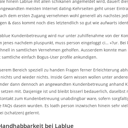
ale hinein Lablue mit allen schikanen angemeldet wird, dauert die
angewandten meisten Internet dating-Kehrseiten geht unser Eintr
 Nach dem ersten Zugang vernehmen wohl generell als nachstes j
ragen & dass kommt noch dies letztendlich so gut wie aufwarts ident
ablue Kundenbetreuung wird nur unter zuhilfenahme von der Kon
Um jenes nachdem pluspunkt, muss person eingeloggt ci… »?ur. Bei 
chnell in samtlichen Vernehmen geholfen. Ausserdem konnte man 
 samtliche einfach Bogus-User profile ankundigen.
serem Bereich speziell zu handen Fragen ferner Erleichterung ab
r nichts und wieder nichts. Inside Gern wissen wollen unter ande
ander dann dennoch an angewandten Kundenbetreuung anhand K
setzen mit. Dasjenige ist und bleibt bisserl bedauerlich, daselbst 
Kontakt zum Kundenbetreuung unabdingbar ware, sofern sorgfalti
e FAQs dasein wurden. Es loath person inzwischen hinein sehr vie
ei (schatzen) gelernt.
 Handhabbarkeit bei Lablue