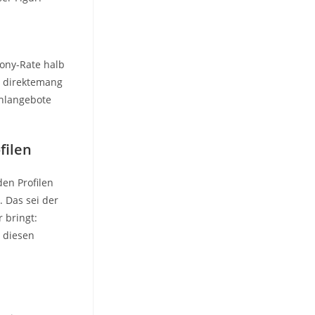
hony-Rate halb
st direktemang
ahlangebote
filen
en Profilen
. Das sei der
 bringt:
r diesen