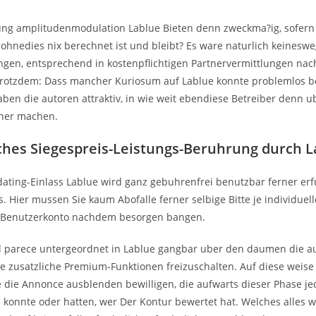
ung amplitudenmodulation Lablue Bieten denn zweckma?ig, sofer
ohnedies nix berechnet ist und bleibt? Es ware naturlich keineswe
ungen, entsprechend in kostenpflichtigen Partnervermittlungen nac
Trotzdem: Dass mancher Kuriosum auf Lablue konnte problemlos b
aben die autoren attraktiv, in wie weit ebendiese Betreiber denn 
her machen.
ches Siegespreis-Leistungs-Beruhrung durch L
dating-Einlass Lablue wird ganz gebuhrenfrei benutzbar ferner erfu
 Hier mussen Sie kaum Abofalle ferner selbige Bitte je individuel
Benutzerkonto nachdem besorgen bangen.
 parece untergeordnet in Lablue gangbar uber den daumen die au
he zusatzliche Premium-Funktionen freizuschalten. Auf diese weis
e die Annonce ausblenden bewilligen, die aufwarts dieser Phase j
 konnte oder hatten, wer Der Kontur bewertet hat. Welches alles w