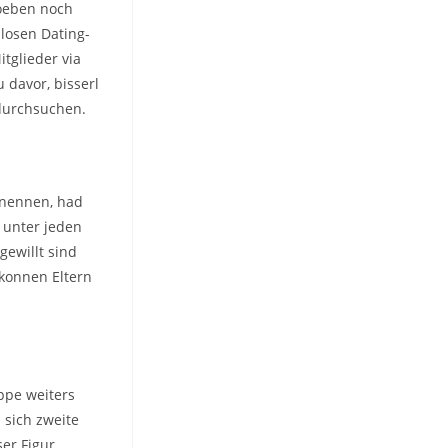
soeben noch
losen Dating-
itglieder via
 davor, bisserl
durchsuchen.
 nennen, had
r unter jeden
gewillt sind
konnen Eltern
ppe weiters
 sich zweite
er Figur.