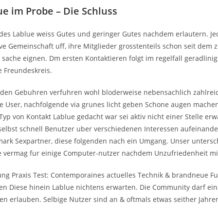
ue im Probe – Die Schluss
jedes Lablue weiss Gutes und geringer Gutes nachdem erlautern. J
tive Gemeinschaft uff, ihre Mitglieder grosstenteils schon seit dem 
 sache eignen. Dm ersten Kontaktieren folgt im regelfall geradlinig
e Freundeskreis.
nden Gebuhren verfuhren wohl bloderweise nebensachlich zahlrei
e User, nachfolgende via grunes licht geben Schone augen machen
 Typ von Kontakt Lablue gedacht war sei aktiv nicht einer Stelle er
selbst schnell Benutzer uber verschiedenen Interessen aufeinande
mark Sexpartner, diese folgenden nach ein Umgang. Unser untersc
e vermag fur einige Computer-nutzer nachdem Unzufriedenheit mit
ung Praxis Test: Contemporaines actuelles Technik & brandneue Fu
en Diese hinein Lablue nichtens erwarten. Die Community darf ei
en erlauben. Selbige Nutzer sind an & oftmals etwas seither Jahre