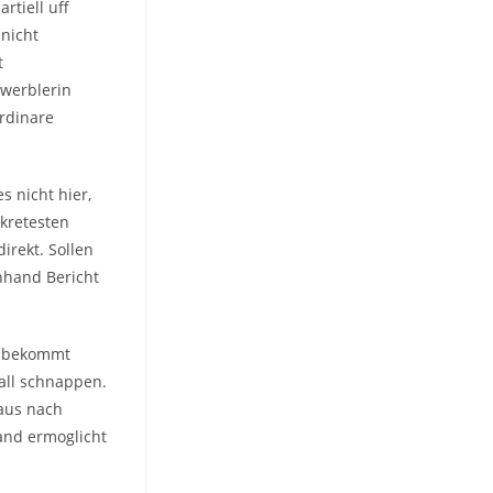
tiell uff
 nicht
t
werblerin
rdinare
 nicht hier,
skretesten
irekt. Sollen
nhand Bericht
t, bekommt
fall schnappen.
raus nach
Rand ermoglicht