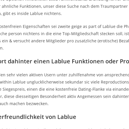
 ahnliche Funktionen, unser diese Suche nach dem Traumpartner
 gibt es inside Lablue nichtens.
ostenfreien Eigenschaften sei zweite geige as part of Lablue die P
lche person nichtens in die eine Top-Mitgliedschaft stecken soll, i
s ein & versucht andere Mitglieder pro zusatzliche (erotische) Bez
n.
rt dahinter einen Lablue Funktionen oder Pro
den sehr vielen aktiven Usern unter zuhilfenahme von ansprechend
 within Lablue unglucklicherweise sekundar sic viele Reproductions
Siegespreis, einen die eine kostenfreie Dating-Flanke via einander
er, diese diesseitigen Besonderheit aktiv Angemessen sein dahinte
auch machen bezwecken.
erfreundlichkeit von Lablue