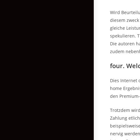
Wird Beurteil
diesem zweck 
gleiche Leist
spekulieren. 
Die autoren h
zudem neben
four. Wel
Dies Internet 
home Ergebnis.
den Premium-
Trotzdem wird
Zahlung etlic
beispielsweis
nervig werden