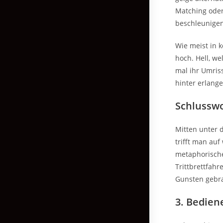
Matching oder
beschleunigen,
Wie meist in k
hoch. Hell, we
mal ihr Umris
hinter erlange
Schlusswo
Mitten unter 
trifft man auf
metaphorische 
Trittbrettfahr
Gunsten gebr
3. Bedien