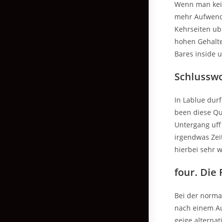
Wenn man kein
mehr Aufwendu
Kehrseiten ubl
hohen Gehalter
Bares inside 
Schlusswo
In Lablue dur
been diese Qua
Untergang uff
irgendwas Zei
hierbei sehr w
four. Die
Bei der norma
nach einem Au
geige alterna