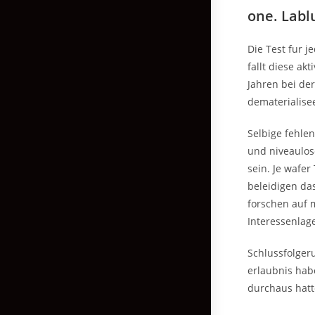
one. Labl
Die Test fur 
fallt diese ak
Jahren bei der
dematerialise
Selbige fehle
und niveaulos
sein. Je wafer
beleidigen da
forschen auf 
Interessenlag
Schlussfolger
erlaubnis hab
durchaus hatt