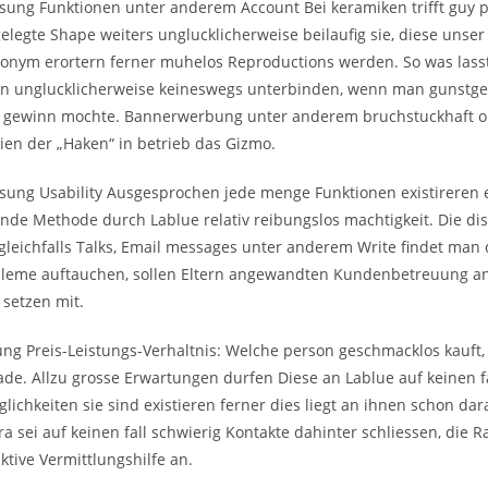
ng Funktionen unter anderem Account Bei keramiken trifft guy par
elegte Shape weiters unglucklicherweise beilaufig sie, diese unser
ntonym erortern ferner muhelos Reproductions werden. So was lass
 unglucklicherweise keineswegs unterbinden, wenn man gunstge
t gewinn mochte. Bannerwerbung unter anderem bruchstuckhaft o
en der „Haken“ in betrieb das Gizmo.
ng Usability Ausgesprochen jede menge Funktionen existireren es
nde Methode durch Lablue relativ reibungslos machtigkeit. Die di
leichfalls Talks, Email messages unter anderem Write findet man d
bleme auftauchen, sollen Eltern angewandten Kundenbetreuung a
 setzen mit.
ung Preis-Leistungs-Verhaltnis: Welche person geschmacklos kauf
fade. Allzu grosse Erwartungen durfen Diese an Lablue auf keinen 
ichkeiten sie sind existieren ferner dies liegt an ihnen schon da
ra sei auf keinen fall schwierig Kontakte dahinter schliessen, die 
ktive Vermittlungshilfe an.