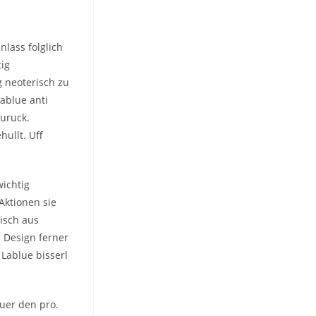
lass folglich
tig
g neoterisch zu
ablue anti
zuruck.
hullt. Uff
wichtig
Aktionen sie
isch aus
n Design ferner
Lablue bisserl
euer den pro.