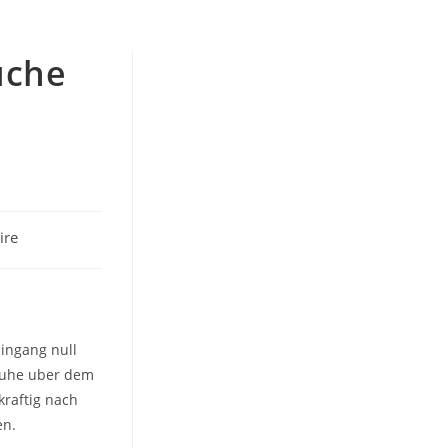
uche
ire
Eingang null
Muhe uber dem
kraftig nach
en.