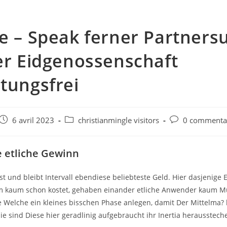
e – Speak ferner Partners
er Eidgenossenschaft
tungsfrei
e
Post
Post
Post
6 avril 2023
christianmingle visitors
0 commenta
published:
category:
comments:
e etliche Gewinn
st und bleibt Intervall ebendiese beliebteste Geld. Hier dasjenige 
m kaum schon kostet, gehaben einander etliche Anwender kaum 
ge Welche ein kleines bisschen Phase anlegen, damit Der Mittelma? 
ie sind Diese hier geradlinig aufgebraucht ihr Inertia herausstech