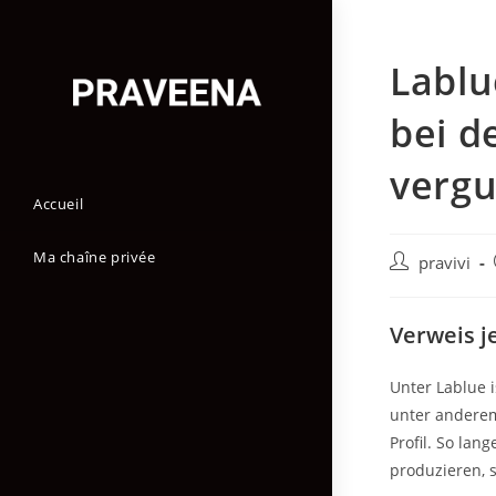
Skip
to
Lablu
content
bei d
vergu
Accueil
Ma chaîne privée
Auteur/autric
pravivi
de
la
Verweis j
publication :
Unter Lablue i
unter andere
Profil. So lan
produzieren, s