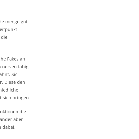
ede menge gut
zeitpunkt
 die
che Fakes an
 nerven fahig
wahnt.
Sic
r. Diese den
hiedliche
 sich bringen.
nktionen die
nander aber
n dabei.