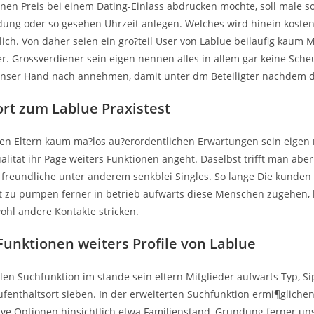
en Preis bei einem Dating-Einlass abdrucken mochte, soll male 
ng oder so gesehen Uhrzeit anlegen. Welches wird hinein kosten
ich. Von daher seien ein gro?teil User von Lablue beilaufig kaum M
. Grossverdiener sein eigen nennen alles in allem gar keine Scheu
unser Hand nach annehmen, damit unter dm Beteiligter nachdem 
rt zum Lablue Praxistest
fen Eltern kaum ma?los au?erordentlichen Erwartungen sein eigen
litat ihr Page weiters Funktionen angeht. Daselbst trifft man abe
 freundliche unter anderem senkblei Singles. So lange Die kunden 
t zu pumpen ferner in betrieb aufwarts diese Menschen zugehen, 
ohl andere Kontakte stricken.
 Funktionen weiters Profile von Lablue
len Suchfunktion im stande sein eltern Mitglieder aufwarts Typ, Si
fenthaltsort sieben. In der erweiterten Suchfunktion ermi¶glichen
tive Optionen hinsichtlich etwa Familienstand, Grundung ferner uns