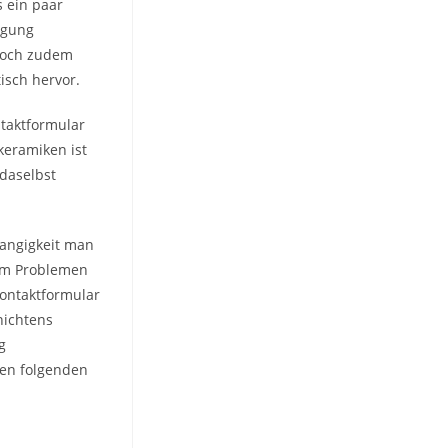
s ein paar
agung
edoch zudem
isch hervor.
taktformular
keramiken ist
daselbst
hangigkeit man
rem Problemen
ontaktformular
nichtens
g
len folgenden