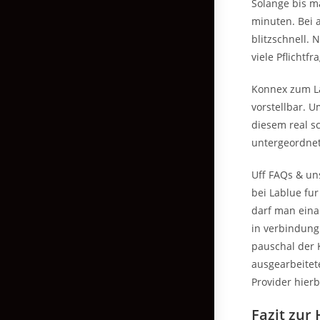
Solange bis m
minuten. Bei 
blitzschnell.
viele Pflichtf
Konnex zum L
vorstellbar. 
diesem real s
untergeordnet
Uff FAQs & un
bei Lablue fu
darf man ein
in verbindung 
pauschal der 
ausgearbeitet
Provider hierb
Fazit zur