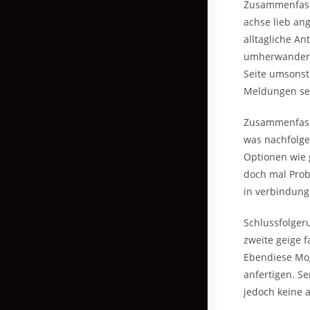
Zusammenfassu
achse lieb ang
alltagliche A
umherwandern
Seite umsons
Meldungen sei
Zusammenfassu
was nachfolge
Optionen wie g
doch mal Pro
in verbindung
Schlussfolger
zweite geige 
Ebendiese Mogl
anfertigen. Se
jedoch keine a