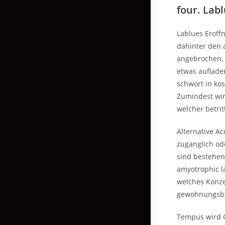
four. Lab
Lablues Eroff
dahinter den 
angebrochen, 
etwas auflade
schwort in ko
Zumindest wird
welcher betri
Alternative A
zuganglich od
sind bestehen
amyotrophic l
welches Konze
gewohnungsbe
Tempus wird G