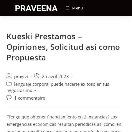
Skip
Menu
to
content
Kueski Prestamos –
Opiniones, Solicitud asi­ como
Propuesta
Auteur/autrice
Post
pravivi
25 avril 2023
de
published:
Post
lenguaje corporal puede hacerte exitoso en tus
la
category:
negocios mx
publication :
Post
1 commentaire
comments:
?Tengo que obtener financiamiento en 2 instancias? Los
emergencias economicas resultan periodicas asi­ como, en
ocasiones, resulte necesario un plan pasado de conservar