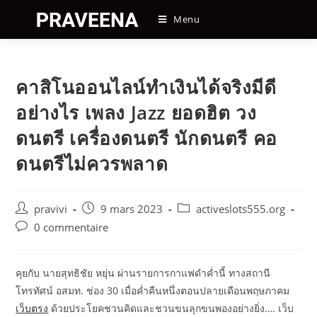
Skip
Menu
to
content
คาสิโนออนไลน์ทำเงินได้จริงมีดี
อย่างไร เพลง Jazz ยอดฮิต วง
ดนตรี เครื่องดนตรี นักดนตรี คอ
ดนตรีไม่ควรพลาด
Auteur/autrice
Post
Post
pravivi
9 mars 2023
activeslots555.org
de
published:
category:
Post
0 commentaire
la
comments:
publication :
คุยกับ นายสุทธิชัย หยุ่น ผ่านรายการกาแฟดำค่ำนี้ ทางสถานี
โทรทัศน์ อสมท. ช่อง 30 เมื่อค่ำคืนหนึ่งตอนปลายเดือนพฤษภาคม
เว็บตรง
ด้วยประโยคชวนคิดและชวนขนลุกขนพองอย่างยิ่ง…. เว็บ