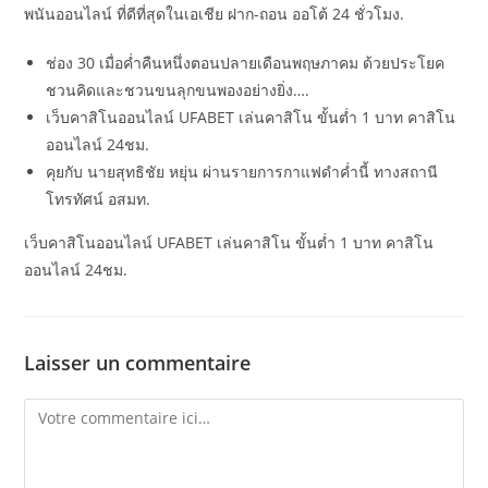
พนันออนไลน์ ที่ดีที่สุดในเอเชีย ฝาก-ถอน ออโต้ 24 ชั่วโมง.
ช่อง 30 เมื่อค่ำคืนหนึ่งตอนปลายเดือนพฤษภาคม ด้วยประโยค
ชวนคิดและชวนขนลุกขนพองอย่างยิ่ง….
เว็บคาสิโนออนไลน์ UFABET เล่นคาสิโน ขั้นต่ำ 1 บาท คาสิโน
ออนไลน์ 24ชม.
คุยกับ นายสุทธิชัย หยุ่น ผ่านรายการกาแฟดำค่ำนี้ ทางสถานี
โทรทัศน์ อสมท.
เว็บคาสิโนออนไลน์ UFABET เล่นคาสิโน ขั้นต่ำ 1 บาท คาสิโน
ออนไลน์ 24ชม.
Laisser un commentaire
Comment