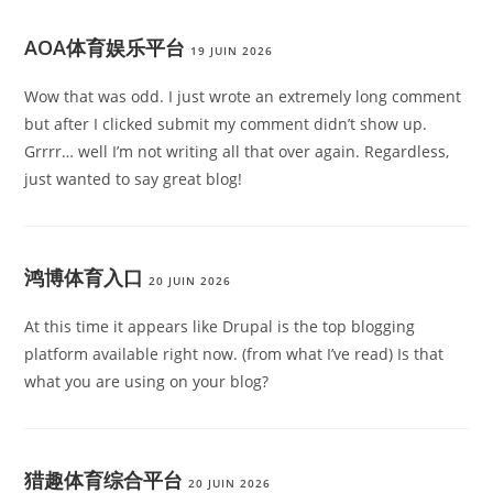
AOA体育娱乐平台
19 JUIN 2026
Wow that was odd. I just wrote an extremely long comment
but after I clicked submit my comment didn’t show up.
Grrrr… well I’m not writing all that over again. Regardless,
just wanted to say great blog!
鸿博体育入口
20 JUIN 2026
At this time it appears like Drupal is the top blogging
platform available right now. (from what I’ve read) Is that
what you are using on your blog?
猎趣体育综合平台
20 JUIN 2026