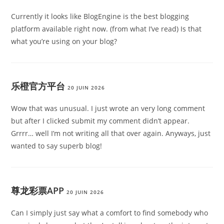
Currently it looks like BlogEngine is the best blogging
platform available right now. (from what I’ve read) Is that
what you’re using on your blog?
乐橙官方平台
20 JUIN 2026
Wow that was unusual. I just wrote an very long comment
but after I clicked submit my comment didn’t appear.
Grrrr… well I’m not writing all that over again. Anyways, just
wanted to say superb blog!
尊龙彩票APP
20 JUIN 2026
Can I simply just say what a comfort to find somebody who