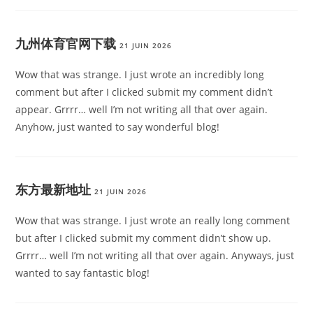
九州体育官网下载
21 JUIN 2026
Wow that was strange. I just wrote an incredibly long
comment but after I clicked submit my comment didn’t
appear. Grrrr… well I’m not writing all that over again.
Anyhow, just wanted to say wonderful blog!
东方最新地址
21 JUIN 2026
Wow that was strange. I just wrote an really long comment
but after I clicked submit my comment didn’t show up.
Grrrr… well I’m not writing all that over again. Anyways, just
wanted to say fantastic blog!