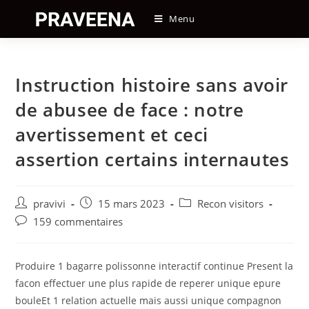
Skip
Menu
to
content
Instruction histoire sans avoir
de abusee de face : notre
avertissement et ceci
assertion certains internautes
Auteur/autrice
Post
Post
pravivi
15 mars 2023
Recon visitors
de
published:
category:
Post
159 commentaires
la
comments:
publication :
Produire 1 bagarre polissonne interactif continue Present la
facon effectuer une plus rapide de reperer unique epure
bouleEt 1 relation actuelle mais aussi unique compagnon