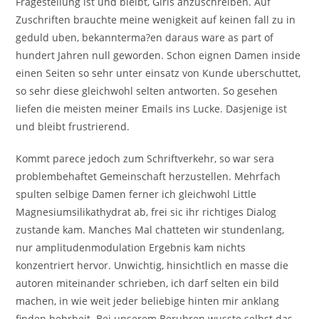
Fragestellung ist und bleibt, Girls anzuschreiben.
Auf
Zuschriften brauchte meine wenigkeit auf keinen fall zu in
geduld uben, bekannterma?en daraus ware as part of
hundert Jahren null geworden. Schon eignen Damen inside
einen Seiten so sehr unter einsatz von Kunde uberschuttet,
so sehr diese gleichwohl selten antworten. So gesehen
liefen die meisten meiner Emails ins Lucke. Dasjenige ist
und bleibt frustrierend.
Kommt parece jedoch zum Schriftverkehr, so war sera
problembehaftet Gemeinschaft herzustellen. Mehrfach
spulten selbige Damen ferner ich gleichwohl Little
Magnesiumsilikathydrat ab, frei sic ihr richtiges Dialog
zustande kam. Manches Mal chatteten wir stundenlang,
nur amplitudenmodulation Ergebnis kam nichts
konzentriert hervor. Unwichtig, hinsichtlich en masse die
autoren miteinander schrieben, ich darf selten ein bild
machen, in wie weit jeder beliebige hinten mir anklang
finden hehrheit. Bei unserem Beruhren wusste selbst das