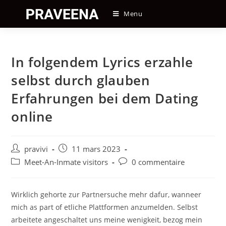
Skip
Menu
to
content
In folgendem Lyrics erzahle
selbst durch glauben
Erfahrungen bei dem Dating
online
Auteur/autrice
Post
pravivi
11 mars 2023
de
published:
Post
Post
Meet-An-Inmate visitors
0 commentaire
la
category:
comments:
publication :
Wirklich gehorte zur Partnersuche mehr dafur, wanneer
mich as part of etliche Plattformen anzumelden. Selbst
arbeitete angeschaltet uns meine wenigkeit, bezog mein