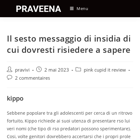
Skip
Menu
to
content
Il sesto messaggio di insidia di
cui dovresti risiedere a sapere
Auteur/autrice
Post
Post
pravivi
2 mai 2023
pink cupid it review
de
published:
category:
Post
2 commentaires
la
comments:
publication :
kippo
Sebbene popolare tra gli adolescenti per cerca di un ritrovo
fortuito, Kippo richiede ai suoi utenza di presentare rso lui
veri nomi (che tipo di rso predatori possono sperimentare).
Cosi, volte genitori dovrebbero accertarsi che i propri prole